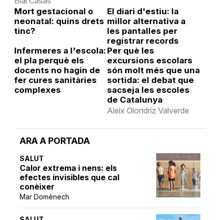
Blai Casas
Mort gestacional o
El diari d'estiu: la
neonatal: quins drets
millor alternativa a
tinc?
les pantalles per
registrar records
Infermeres a l'escola:
Per què les
el pla perquè els
excursions escolars
docents no hagin de
són molt més que una
fer cures sanitàries
sortida: el debat que
complexes
sacseja les escoles
de Catalunya
Aleix Olondriz Valverde
ARA A PORTADA
SALUT
Calor extrema i nens: els
efectes invisibles que cal
conèixer
Mar Domènech
SALUT