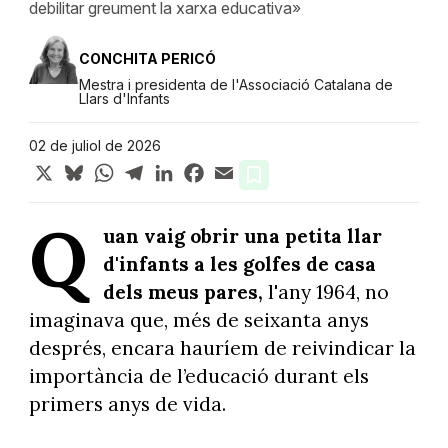
debilitar greument la xarxa educativa»
CONCHITA PERICÓ
Mestra i presidenta de l'Associació Catalana de
Llars d'Infants
02 de juliol de 2026
X
Bluesky
WhatsApp
Telegram
LinkedIn
Facebook
Email
Q
uan vaig obrir una petita llar
d'infants a les golfes de casa
dels meus pares,
l'any 1964, no
imaginava que, més de seixanta anys
després, encara hauríem de reivindicar la
importància de l’educació durant els
primers anys de vida.