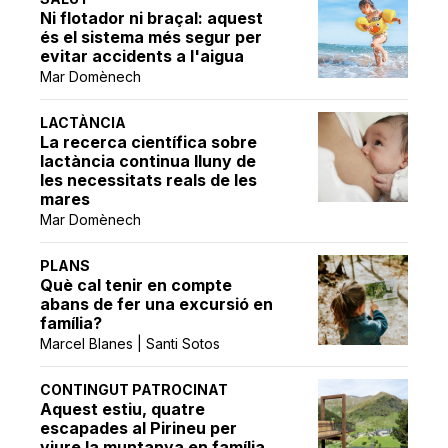
Ni flotador ni braçal: aquest
és el sistema més segur per
evitar accidents a l'aigua
Mar Domènech
LACTÀNCIA
La recerca científica sobre
lactància continua lluny de
les necessitats reals de les
mares
Mar Domènech
PLANS
Què cal tenir en compte
abans de fer una excursió en
família?
Marcel Blanes | Santi Sotos
CONTINGUT PATROCINAT
Aquest estiu, quatre
escapades al Pirineu per
viure la muntanya en família