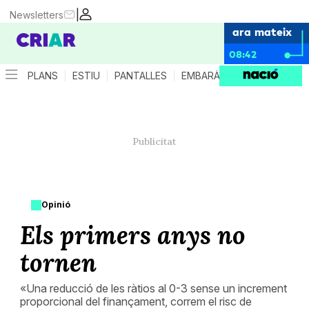
|
Newsletters
ara mateix
08:42
PLANS
ESTIU
PANTALLES
EMBARÀS
CRIANÇA
ES
Opinió
Els primers anys no
tornen
«Una reducció de les ràtios al 0-3 sense un increment
proporcional del finançament, correm el risc de