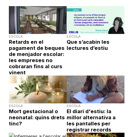
ESCOLA
ESCOLA
Retards en el
Que s’acabin les
pagament de beques
lectures d’estiu
de menjador escolar:
les empreses no
cobraran fins al curs
vinent
ESCOLA
ESCOLA
Mort gestacional o
El diari d'estiu: la
neonatal: quins drets
millor alternativa a
tinc?
les pantalles per
registrar records