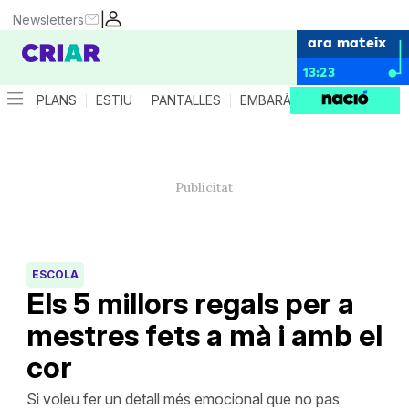
|
Newsletters
ara mateix
13:23
PLANS
ESTIU
PANTALLES
EMBARÀS
CRIANÇA
ES
ESCOLA
Els 5 millors regals per a
mestres fets a mà i amb el
cor
Si voleu fer un detall més emocional que no pas