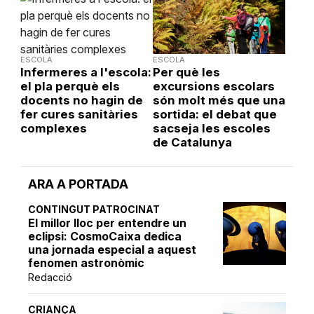
ESCOLA
ESCOLA
Infermeres a l'escola:
Per què les
el pla perquè els
excursions escolars
docents no hagin de
són molt més que una
fer cures sanitàries
sortida: el debat que
complexes
sacseja les escoles
de Catalunya
ARA A PORTADA
CONTINGUT PATROCINAT
El millor lloc per entendre un
eclipsi: CosmoCaixa dedica
una jornada especial a aquest
fenomen astronòmic
Redacció
CRIANÇA