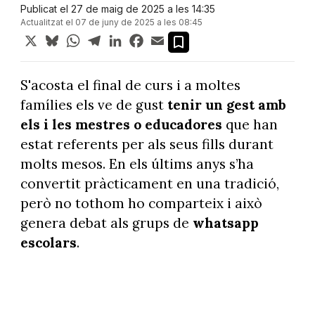
Publicat el 27 de maig de 2025 a les 14:35
Actualitzat el 07 de juny de 2025 a les 08:45
X
Bluesky
WhatsApp
Telegram
LinkedIn
Facebook
Email
S'acosta el final de curs i a moltes
famílies els ve de gust
tenir un gest amb
els i les mestres o educadores
que han
estat referents per als seus fills durant
molts mesos. En els últims anys s’ha
convertit pràcticament en una tradició,
però no tothom ho comparteix i això
genera debat als grups de
whatsapp
escolars
.