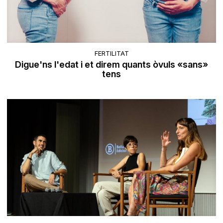
FERTILITAT
Digue'ns l'edat i et direm quants òvuls «sans»
tens