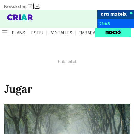
|
Newsletters
ara mateix
21:48
PLANS
ESTIU
PANTALLES
EMBARÀS
CRIANÇA
ES
Jugar