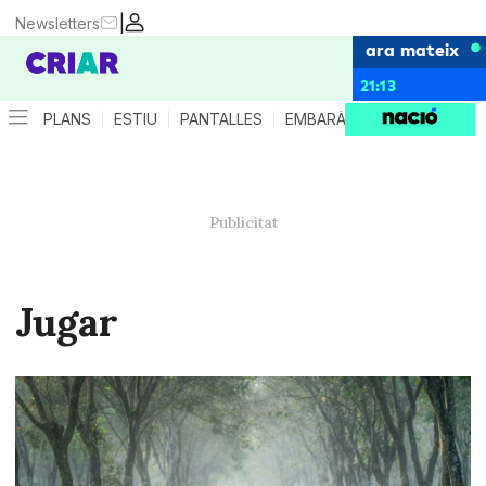
|
Newsletters
ara mateix
21:13
PLANS
ESTIU
PANTALLES
EMBARÀS
CRIANÇA
ES
Jugar