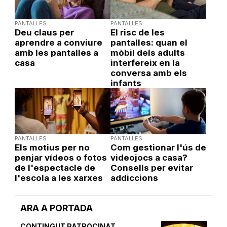
PANTALLES
PANTALLES
Deu claus per
El risc de les
aprendre a conviure
pantalles: quan el
amb les pantalles a
mòbil dels adults
casa
interfereix en la
conversa amb els
infants
PANTALLES
PANTALLES
Els motius per no
Com gestionar l'ús de
penjar vídeos o fotos
videojocs a casa?
de l'espectacle de
Consells per evitar
l'escola a les xarxes
addiccions
ARA A PORTADA
CONTINGUT PATROCINAT