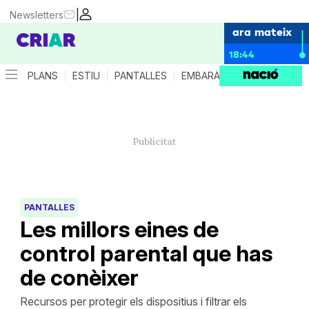
|
Newsletters
ara mateix
18:44
PLANS
ESTIU
PANTALLES
EMBARÀS
CRIANÇA
ES
PANTALLES
Les millors eines de
control parental que has
de conèixer
Recursos per protegir els dispositius i filtrar els