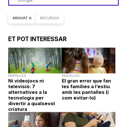
ARXIVAT A
RECURSOS
ET POT INTERESSAR
PANTALLES
PANTALLES
Ni videojocs ni
El gran error que fan
televisió: 7
les famílies a l’estiu
alternatives a la
amb les pantalles (i
tecnologia per
com evitar-lo)
divertir a qualsevol
criatura