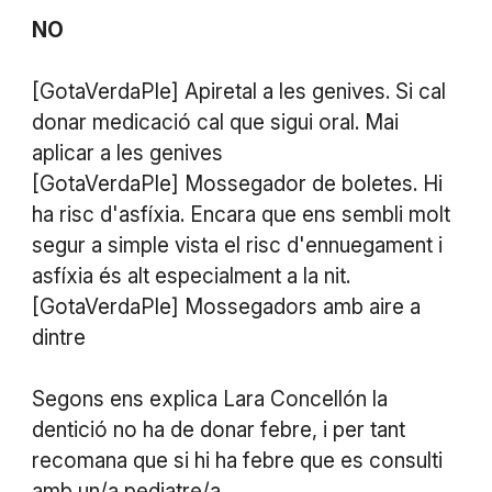
NO
[GotaVerdaPle] Apiretal a les genives. Si cal
donar medicació cal que sigui oral. Mai
aplicar a les genives
[GotaVerdaPle] Mossegador de boletes. Hi
ha risc d'asfíxia. Encara que ens sembli molt
segur a simple vista el risc d'ennuegament i
asfíxia és alt especialment a la nit.
[GotaVerdaPle] Mossegadors amb aire a
dintre
Segons ens explica Lara Concellón la
dentició no ha de donar febre, i per tant
recomana que si hi ha febre que es consulti
amb un/a pediatre/a.