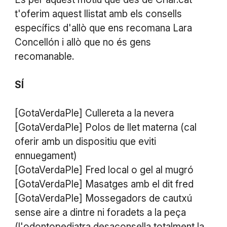
t'oferim aquest llistat amb els consells
específics d'allò que ens recomana Lara
Concellón i allò que no és gens
recomanable.
SÍ
[GotaVerdaPle] Cullereta a la nevera
[GotaVerdaPle] Polos de llet materna (cal
oferir amb un dispositiu que eviti
ennuegament)
[GotaVerdaPle] Fred local o gel al mugró
[GotaVerdaPle] Masatges amb el dit fred
[GotaVerdaPle] Mossegadors de cautxú
sense aire a dintre ni foradets a la peça
(l'odontopediatra desaconsella totalment la