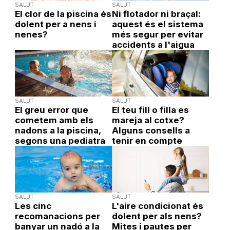
SALUT
SALUT
El clor de la piscina és
Ni flotador ni braçal:
dolent per a nens i
aquest és el sistema
nenes?
més segur per evitar
accidents a l'aigua
SALUT
SALUT
El greu error que
El teu fill o filla es
cometem amb els
mareja al cotxe?
nadons a la piscina,
Alguns consells a
segons una pediatra
tenir en compte
SALUT
SALUT
Les cinc
L'aire condicionat és
recomanacions per
dolent per als nens?
banyar un nadó a la
Mites i pautes per