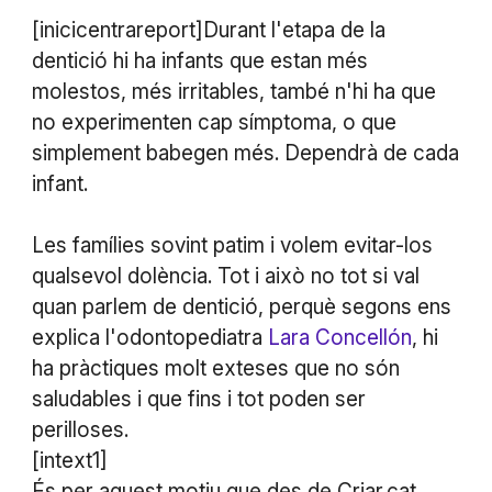
[inicicentrareport]Durant l'etapa de la
dentició hi ha infants que estan més
molestos, més irritables, també n'hi ha que
no experimenten cap símptoma, o que
simplement babegen més. Dependrà de cada
infant.
Les famílies sovint patim i volem evitar-los
qualsevol dolència. Tot i això no tot si val
quan parlem de dentició, perquè segons ens
explica l'odontopediatra
Lara Concellón
, hi
ha pràctiques molt exteses que no són
saludables i que fins i tot poden ser
perilloses.
[intext1]
És per aquest motiu que des de Criar.cat