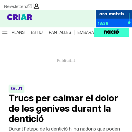
|
Newsletters
ara mateix
13:38
PLANS
ESTIU
PANTALLES
EMBARÀS
CRIANÇA
ES
SALUT
Trucs per calmar el dolor
de les genives durant la
dentició
Durant l'etapa de la dentició hi ha nadons que poden