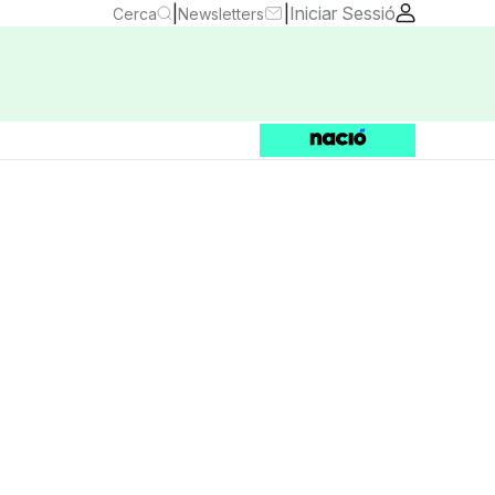
|
|
Iniciar Sessió
Cerca
Newsletters