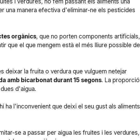
ites i verdures, ho fem passant els aliments una
ser una manera efectiva d'eliminar-ne els pesticides
tes orgànics
, que no porten components artificials,
ir que el que mengem està el més lliure possible de
s deixar la fruita o verdura que vulguem netejar
ada amb bicarbonat durant 15 segons
. La proporció
 dues d'aigua.
i ha l'inconvenient que deixi el seu gust als aliments
itar-se a passar per aigua les fruites i les verdures,