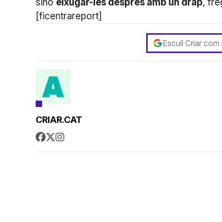
sinó
eixugar-les després amb un drap
, fr
[ficentrareport]
Escull Criar com
CRIAR.CAT