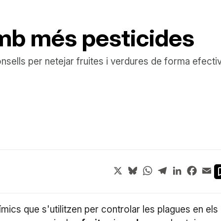
amb més pesticides
sells per netejar fruites i verdures de forma efecti
X
Bluesky
WhatsApp
Telegram
LinkedIn
Face
Em
mics que s'utilitzen per controlar les plagues en els