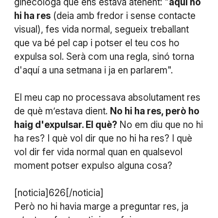
ginecòloga que ens estava atenent: "
aquí no
hi ha res
(deia amb fredor i sense contacte
visual), fes vida normal, segueix treballant
que va bé pel cap i potser el teu cos ho
expulsa sol. Serà com una regla, sinó torna
d'aquí a una setmana i ja en parlarem".
El meu cap no processava absolutament res
de què m’estava dient.
No hi ha res, però ho
haig d'expulsar. El què?
No em diu que no hi
ha res? I què vol dir que no hi ha res? I què
vol dir fer vida normal quan en qualsevol
moment potser expulso alguna cosa?
[noticia]626[/noticia]
Però no hi havia marge a preguntar res, ja