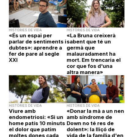
HISTÒRIES DE VIDA
HISTÒRIES DE VIDA
«És un espai per
«La Bruna creixerà
parlar de sentiments i
sabent que té un
dubtes»: aprendre a
germà que
fer de pare al segle
malauradament ha
XXI
mort. Em trencaria el
cor que fos d'una
altra manera»
HISTÒRIES DE VIDA
HISTÒRIES DE VIDA
Viure amb
«Donar la mà a un nen
endometriosi: «Si un
amb síndrome de
home patís 10 minuts
Down no té res de
el dolor que patim
dolent»: la lliçó de
moltes dones cada
vida de la família d'en