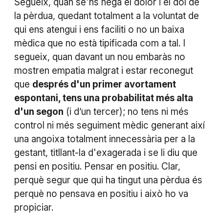
Segueix, quan se'ns nega el dolor i el dol de
la pèrdua, quedant totalment a la voluntat de
qui ens atengui i ens faciliti o no un baixa
mèdica que no està tipificada com a tal. I
segueix, quan davant un nou embaràs no
mostren empatia malgrat i estar reconegut
que
després d'un primer avortament
espontani, tens una probabilitat més alta
d'un segon
(i d’un tercer); no tens ni més
control ni més seguiment mèdic generant així
una angoixa totalment innecessària per a la
gestant, titllant-la d'exagerada i se li diu que
pensi en positiu. Pensar en positiu. Clar,
perquè segur que qui ha tingut una pèrdua és
perquè no pensava en positiu i això ho va
propiciar.