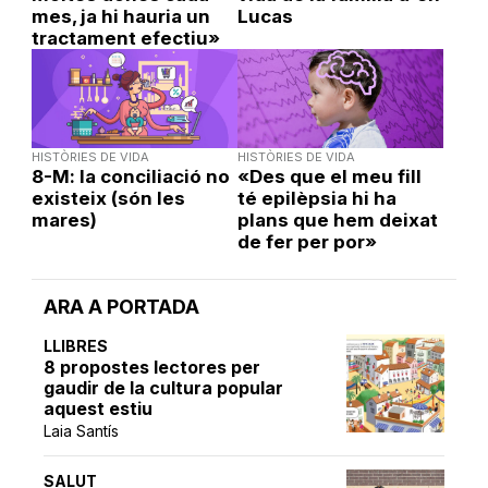
mes, ja hi hauria un
Lucas
tractament efectiu»
HISTÒRIES DE VIDA
HISTÒRIES DE VIDA
8-M: la conciliació no
«Des que el meu fill
existeix (són les
té epilèpsia hi ha
mares)
plans que hem deixat
de fer per por»
ARA A PORTADA
LLIBRES
8 propostes lectores per
gaudir de la cultura popular
aquest estiu
Laia Santís
SALUT