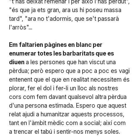
"t'has deixat remenar i per això l'has perdut",
"és que ja ets gran, ara us hi poseu massa
tard", "ara no t'adormis, que se't passarà
l'arròs"...
Em faltarien pàgines en blanc per
enumerar totes les barbaritats que es
diuen
a les persones que han viscut una
pèrdua; però espero que a poc a poc es vagi
entenent que el que en realitat necessitem és
plorar, fer el dol i fer-li un lloc als nostres
cors com fem davant qualsevol altra pèrdua
d'una persona estimada. Espero que aquest
relat ajudi a humanitzar aquests processos,
tant en l'àmbit mèdic com a social; així com
a trencar el tabú i sentir-nos menys soles.