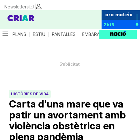
|
Newsletters
ara mateix
21:13
PLANS
ESTIU
PANTALLES
EMBARÀS
CRIANÇA
ES
HISTÒRIES DE VIDA
Carta d'una mare que va
patir un avortament amb
violència obstètrica en
plena pandèmia