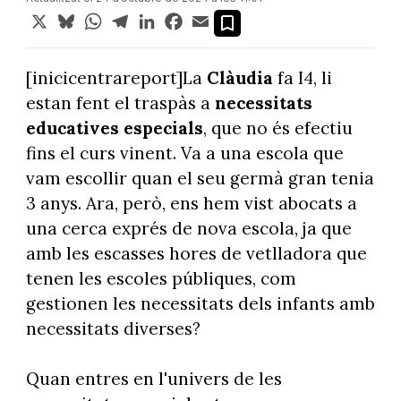
X
Bluesky
WhatsApp
Telegram
LinkedIn
Facebook
Email
[inicicentrareport]La
Clàudia
fa I4, li
estan fent el traspàs a
necessitats
educatives especials
, que no és efectiu
fins el curs vinent. Va a una escola que
vam escollir quan el seu germà gran tenia
3 anys. Ara, però, ens hem vist abocats a
una cerca exprés de nova escola, ja que
amb les escasses hores de vetlladora que
tenen les escoles públiques, com
gestionen les necessitats dels infants amb
necessitats diverses?
Quan entres en l'univers de les