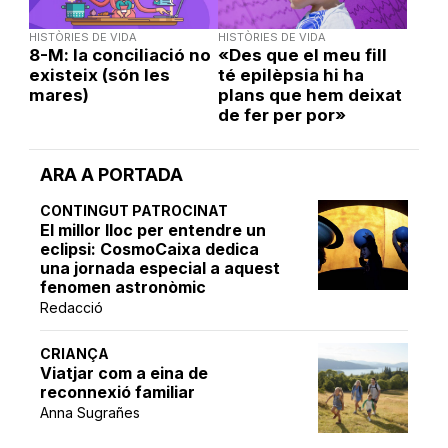
HISTÒRIES DE VIDA
HISTÒRIES DE VIDA
8-M: la conciliació no
«Des que el meu fill
existeix (són les
té epilèpsia hi ha
mares)
plans que hem deixat
de fer per por»
ARA A PORTADA
CONTINGUT PATROCINAT
El millor lloc per entendre un
eclipsi: CosmoCaixa dedica
una jornada especial a aquest
fenomen astronòmic
Redacció
CRIANÇA
Viatjar com a eina de
reconnexió familiar
Anna Sugrañes