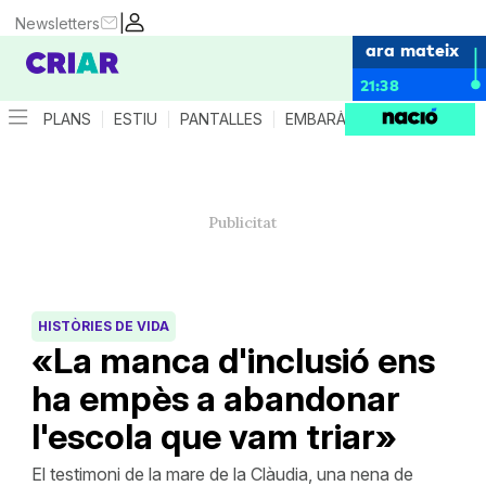
|
Newsletters
ara mateix
21:38
PLANS
ESTIU
PANTALLES
EMBARÀS
CRIANÇA
ES
HISTÒRIES DE VIDA
«La manca d'inclusió ens
ha empès a abandonar
l'escola que vam triar»
El testimoni de la mare de la Clàudia, una nena de