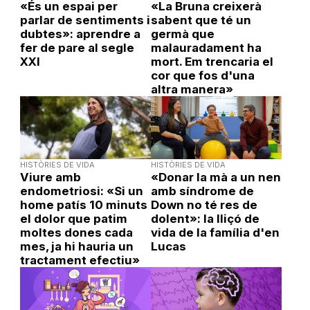
«És un espai per
«La Bruna creixerà
parlar de sentiments i
sabent que té un
dubtes»: aprendre a
germà que
fer de pare al segle
malauradament ha
XXI
mort. Em trencaria el
cor que fos d'una
altra manera»
HISTÒRIES DE VIDA
HISTÒRIES DE VIDA
Viure amb
«Donar la mà a un nen
endometriosi: «Si un
amb síndrome de
home patís 10 minuts
Down no té res de
el dolor que patim
dolent»: la lliçó de
moltes dones cada
vida de la família d'en
mes, ja hi hauria un
Lucas
tractament efectiu»