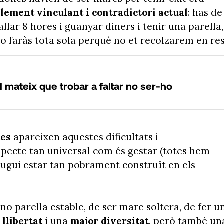
lement vinculant i contradictori actual
: has de
llar 8 hores i guanyar diners i tenir una parella,
 ho faràs tota sola perquè no et recolzarem en re
 mateix que trobar a faltar no ser-ho
tes
apareixen aquestes dificultats i
specte tan universal com és gestar (totes hem
pugui estar tan pobrament construït en els
o no parella estable, de ser mare soltera, de fer u
 llibertat
i una
major diversitat
, però també un