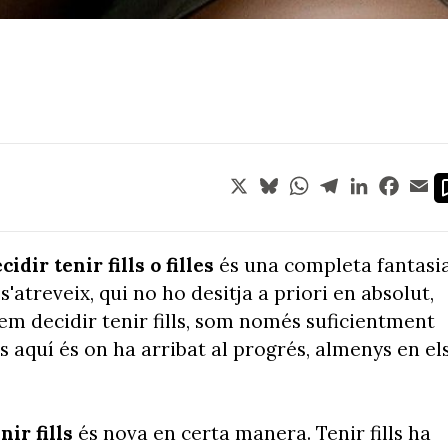
X
Bluesky
WhatsApp
Telegram
LinkedIn
Face
Em
cidir tenir fills o filles
és una completa fantasia
 s'atreveix, qui no ho desitja a priori en absolut,
dem decidir tenir fills, som només suficientment
s aquí és on ha arribat al progrés, almenys en el
nir fills
és nova en certa manera. Tenir fills ha