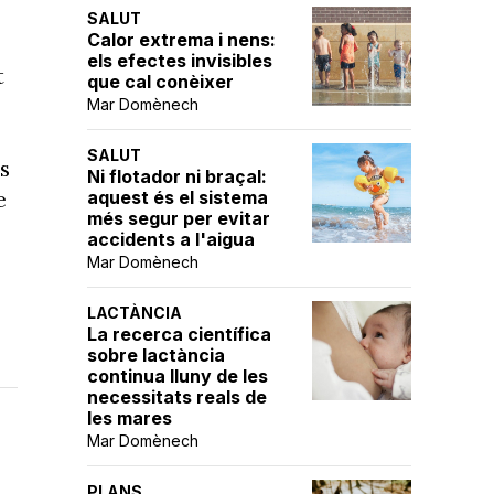
SALUT
Calor extrema i nens:
els efectes invisibles
t
que cal conèixer
Mar Domènech
SALUT
s
Ni flotador ni braçal:
e
aquest és el sistema
més segur per evitar
accidents a l'aigua
Mar Domènech
LACTÀNCIA
La recerca científica
sobre lactància
continua lluny de les
necessitats reals de
les mares
Mar Domènech
PLANS