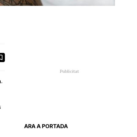
book
ail
.
s
ARA A PORTADA