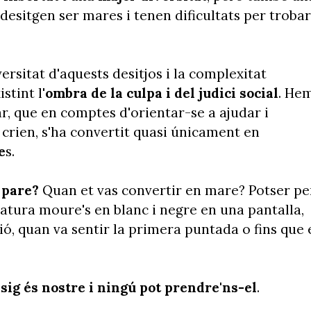
esitgen ser mares i tenen dificultats per trobar
ersitat d'aquests desitjos i la complexitat
stint l'
ombra de la culpa i del judici social
. He
ar, que en comptes d'orientar-se a ajudar i
i crien, s'ha convertit quasi únicament en
e
s.
 pare?
Quan et vas convertir en mare? Potser pe
riatura moure's en blanc i negre en una pantalla,
ió, quan va sentir la primera puntada o fins que 
esig és nostre i ningú pot prendre'ns-el
.