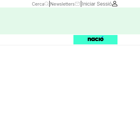
|
|
Iniciar Sessió
Cerca
Newsletters