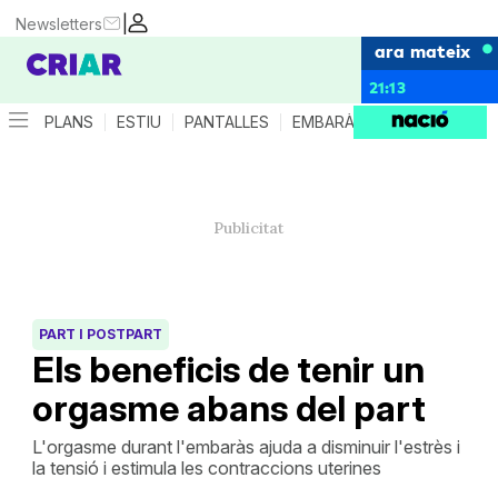
|
Newsletters
ara mateix
21:13
PLANS
ESTIU
PANTALLES
EMBARÀS
CRIANÇA
ES
PART I POSTPART
Els beneficis de tenir un
orgasme abans del part
L'orgasme durant l'embaràs ajuda a disminuir l'estrès i
la tensió i estimula les contraccions uterines