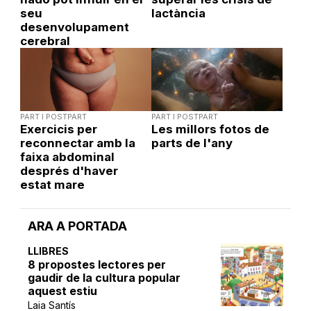
seu
lactància
desenvolupament
cerebral
PART I POSTPART
PART I POSTPART
Exercicis per
Les millors fotos de
reconnectar amb la
parts de l'any
faixa abdominal
després d'haver
estat mare
ARA A PORTADA
LLIBRES
8 propostes lectores per
gaudir de la cultura popular
aquest estiu
Laia Santís