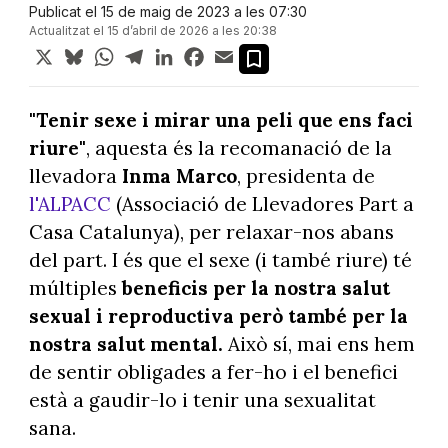
Publicat el 15 de maig de 2023 a les 07:30
Actualitzat el 15 d’abril de 2026 a les 20:38
X
Bluesky
WhatsApp
Telegram
LinkedIn
Facebook
Email
"Tenir sexe i mirar una peli que ens faci
riure"
, aquesta és la recomanació de la
llevadora
Inma Marco
, presidenta de
l'ALPACC
(Associació de Llevadores Part a
Casa Catalunya), per relaxar-nos abans
del part. I és que el sexe (i també riure) té
múltiples
beneficis per la nostra salut
sexual i reproductiva però també per la
nostra salut mental.
Això sí, mai ens hem
de sentir obligades a fer-ho i el benefici
està a gaudir-lo i tenir una sexualitat
sana.