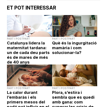
ET POT INTERESSAR
PART I POSTPART
PART I POSTPART
Catalunya lidera la
Què és la ingurgitació
maternitat tardana:
mamària i com
un de cada deu parts
solucionar-la?
és de mares de més
de 40 anys
PART I POSTPART
PART I POSTPART
La calor durant
Plora, s’estira i
l’embaràs i els
sembla que es quedi
primers mesos del
amb gana: com
nadó pot influir en el
superar les crisis de