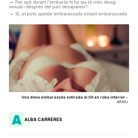
Per què durant l'embaràs hi ha qui té més desig
sexual i després del part desapareix?
Sí, et pots quedar embarassada estant embarassada
Una dona embarassda estirada al llit en roba interior -
ARXIU
ALBA CARRERES