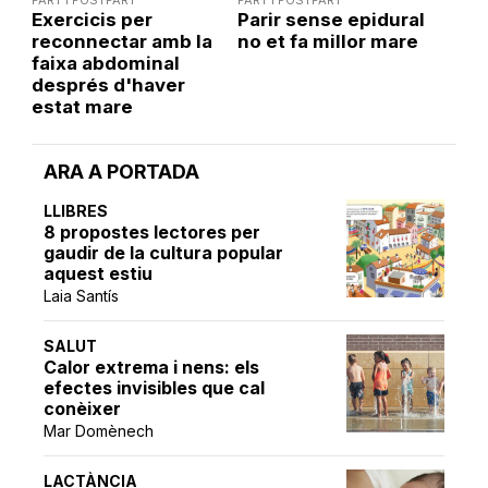
PART I POSTPART
PART I POSTPART
Exercicis per
Parir sense epidural
reconnectar amb la
no et fa millor mare
faixa abdominal
després d'haver
estat mare
ARA A PORTADA
LLIBRES
8 propostes lectores per
gaudir de la cultura popular
aquest estiu
Laia Santís
SALUT
Calor extrema i nens: els
efectes invisibles que cal
conèixer
Mar Domènech
LACTÀNCIA