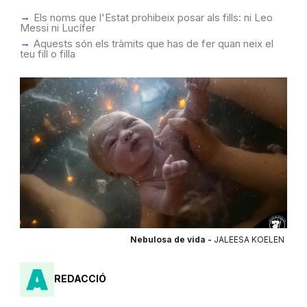
Els noms que l'Estat prohibeix posar als fills: ni Leo
Messi ni Lucífer
Aquests són els tràmits que has de fer quan neix el
teu fill o filla
Nebulosa de vida -
JALEESA KOELEN
REDACCIÓ