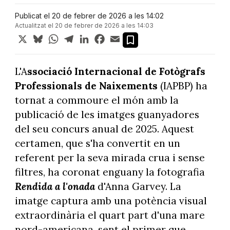
Publicat el 20 de febrer de 2026 a les 14:02
Actualitzat el 20 de febrer de 2026 a les 14:03
X
Bluesky
WhatsApp
Telegram
LinkedIn
Facebook
Email
L'A
ssociació Internacional de Fotògrafs
Professionals de Naixements
(IAPBP) ha
tornat a commoure el món amb la
publicació de les imatges guanyadores
del seu concurs anual de 2025. Aquest
certamen, que s'ha convertit en un
referent per la seva mirada crua i sense
filtres, ha coronat enguany la fotografia
Rendida a l'onada
d'Anna Garvey. La
imatge captura amb una potència visual
extraordinària el quart part d'una mare
nord-americana, sent el primer que