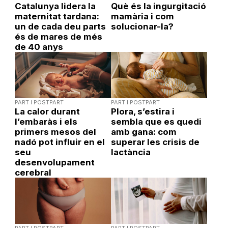
Catalunya lidera la
Què és la ingurgitació
maternitat tardana:
mamària i com
un de cada deu parts
solucionar-la?
és de mares de més
de 40 anys
PART I POSTPART
PART I POSTPART
La calor durant
Plora, s’estira i
l’embaràs i els
sembla que es quedi
primers mesos del
amb gana: com
nadó pot influir en el
superar les crisis de
seu
lactància
desenvolupament
cerebral