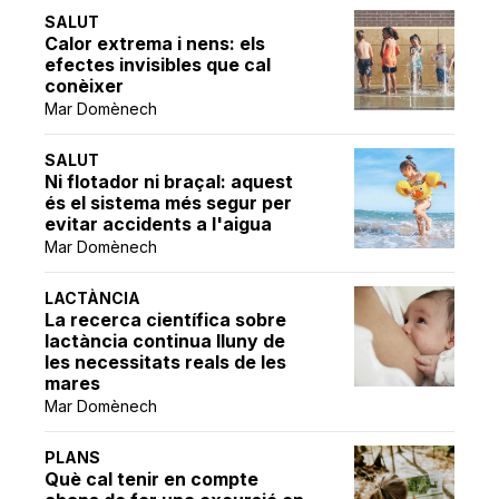
SALUT
Calor extrema i nens: els
efectes invisibles que cal
conèixer
Mar Domènech
SALUT
Ni flotador ni braçal: aquest
és el sistema més segur per
evitar accidents a l'aigua
Mar Domènech
LACTÀNCIA
La recerca científica sobre
lactància continua lluny de
les necessitats reals de les
mares
Mar Domènech
PLANS
Què cal tenir en compte