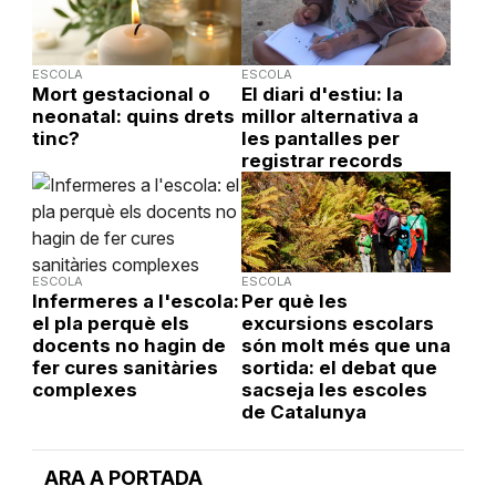
ESCOLA
ESCOLA
Mort gestacional o
El diari d'estiu: la
neonatal: quins drets
millor alternativa a
tinc?
les pantalles per
registrar records
ESCOLA
ESCOLA
Infermeres a l'escola:
Per què les
el pla perquè els
excursions escolars
docents no hagin de
són molt més que una
fer cures sanitàries
sortida: el debat que
complexes
sacseja les escoles
de Catalunya
ARA A PORTADA