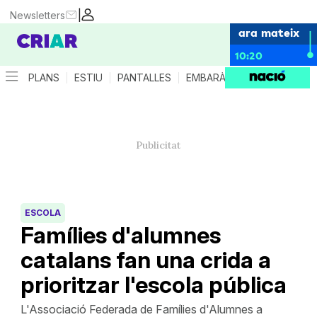
|
Newsletters
ara mateix
10:20
PLANS
ESTIU
PANTALLES
EMBARÀS
CRIANÇA
ES
ESCOLA
Famílies d'alumnes
catalans fan una crida a
prioritzar l'escola pública
L'Associació Federada de Famílies d'Alumnes a