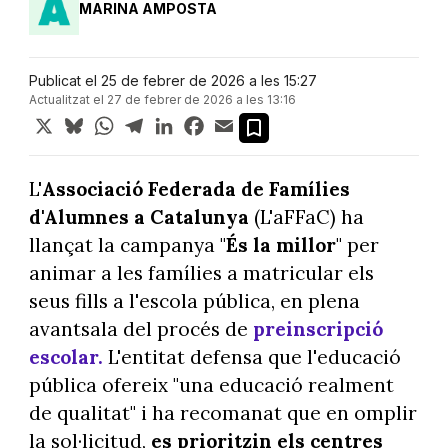
MARINA AMPOSTA
Publicat el 25 de febrer de 2026 a les 15:27
Actualitzat el 27 de febrer de 2026 a les 13:16
X
Bluesky
WhatsApp
Telegram
LinkedIn
Facebook
Email
L'
Associació Federada de Famílies
d'Alumnes a Catalunya
(L'aFFaC) ha
llançat la campanya "
És la millor
" per
animar a les famílies a matricular els
seus fills a l'escola pública, en plena
avantsala del procés de
preinscripció
escolar.
L'entitat defensa que l'educació
pública ofereix "una educació realment
de qualitat" i ha recomanat que en omplir
la sol·licitud,
es prioritzin els centres