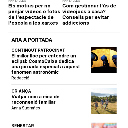
PANTALLES
PANTALLES
Els motius per no
Com gestionar l'ús de
penjar vídeos o fotos
videojocs a casa?
de l'espectacle de
Consells per evitar
l'escola a les xarxes
addiccions
ARA A PORTADA
CONTINGUT PATROCINAT
El millor lloc per entendre un
eclipsi: CosmoCaixa dedica
una jornada especial a aquest
fenomen astronòmic
Redacció
CRIANÇA
Viatjar com a eina de
reconnexió familiar
Anna Sugrañes
BENESTAR