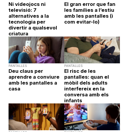
Ni videojocs ni
El gran error que fan
televisió: 7
les famílies a l’estiu
alternatives a la
amb les pantalles (i
tecnologia per
com evitar-lo)
divertir a qualsevol
criatura
PANTALLES
PANTALLES
Deu claus per
El risc de les
aprendre a conviure
pantalles: quan el
amb les pantalles a
mòbil dels adults
casa
interfereix en la
conversa amb els
infants