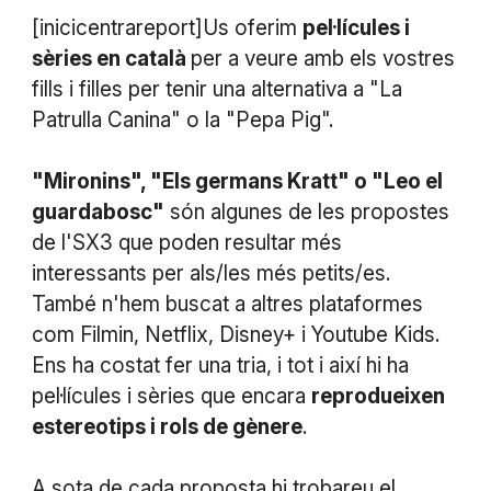
[inicicentrareport]Us oferim
pel·lícules i
sèries en català
per a veure amb els vostres
fills i filles per tenir una alternativa a "La
Patrulla Canina" o la "Pepa Pig".
"Mironins", "Els germans Kratt" o "Leo el
guardabosc"
són algunes de les propostes
de l'SX3 que poden resultar més
interessants per als/les més petits/es.
També n'hem buscat a altres plataformes
com Filmin, Netflix, Disney+ i Youtube Kids.
Ens ha costat fer una tria, i tot i així hi ha
pel·lícules i sèries que encara
reprodueixen
estereotips i rols de gènere
.
A sota de cada proposta hi trobareu el