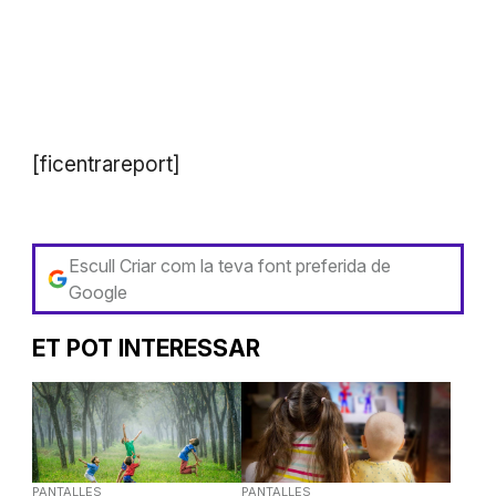
[ficentrareport]
Escull Criar com la teva font preferida de
Google
ET POT INTERESSAR
PANTALLES
PANTALLES