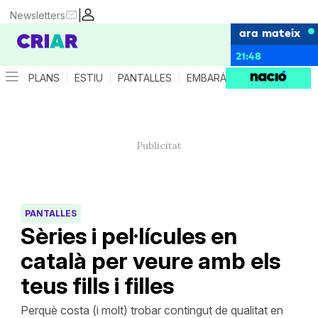
|
Newsletters
ara mateix
21:48
PLANS
ESTIU
PANTALLES
EMBARÀS
CRIANÇA
ES
PANTALLES
Sèries i pel·lícules en
català per veure amb els
teus fills i filles
Perquè costa (i molt) trobar contingut de qualitat en