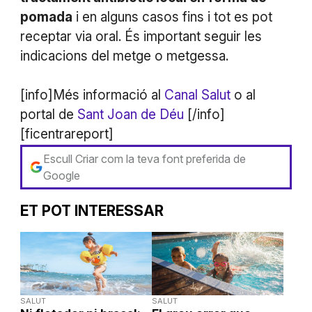
pomada
i en alguns casos fins i tot es pot
receptar via oral. És important seguir les
indicacions del metge o metgessa.
[info]Més informació al
Canal Salut
o al
portal de
Sant Joan de Déu
[/info]
[ficentrareport]
Escull Criar com la teva font preferida de
Google
ET POT INTERESSAR
SALUT
SALUT