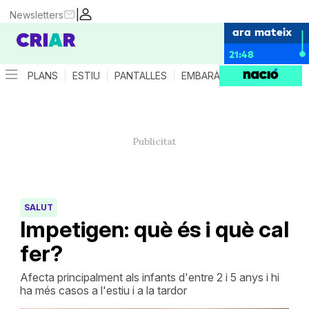
|
Newsletters
ara mateix
21:48
PLANS
ESTIU
PANTALLES
EMBARÀS
CRIANÇA
ES
SALUT
Impetigen: què és i què cal
fer?
Afecta principalment als infants d'entre 2 i 5 anys i hi
ha més casos a l'estiu i a la tardor