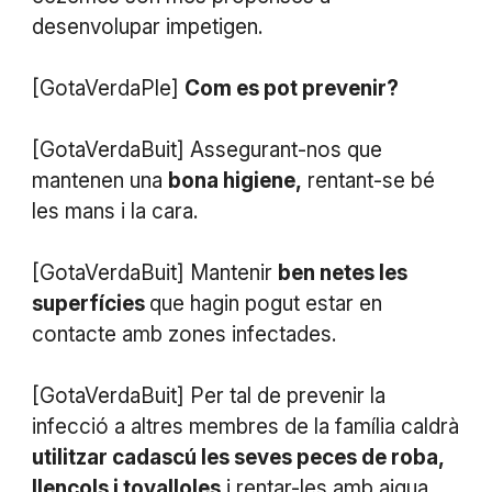
desenvolupar impetigen.
[GotaVerdaPle]
Com es pot prevenir?
[GotaVerdaBuit] Assegurant-nos que
mantenen una
bona higiene,
rentant-se bé
les mans i la cara.
[GotaVerdaBuit] Mantenir
ben netes les
superfícies
que hagin pogut estar en
contacte amb zones infectades.
[GotaVerdaBuit] Per tal de prevenir la
infecció a altres membres de la família caldrà
utilitzar cadascú les seves peces de roba,
llençols i tovalloles
i rentar-les amb aigua