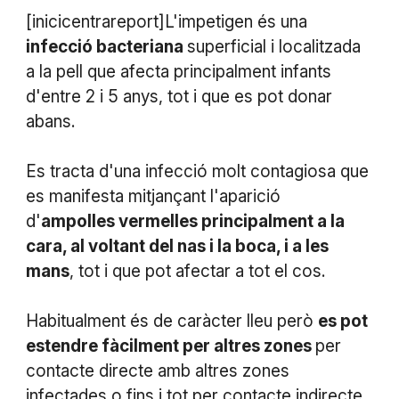
[inicicentrareport]L'impetigen és una
infecció bacteriana
superficial i localitzada
a la pell que afecta principalment infants
d'entre 2 i 5 anys, tot i que es pot donar
abans.
Es tracta d'una infecció molt contagiosa que
es manifesta mitjançant l'aparició
d'
ampolles vermelles principalment a la
cara, al voltant del nas i la boca, i a les
mans
, tot i que pot afectar a tot el cos.
Habitualment és de caràcter lleu però
es pot
estendre fàcilment per altres zones
per
contacte directe amb altres zones
infectades o fins i tot per contacte indirecte