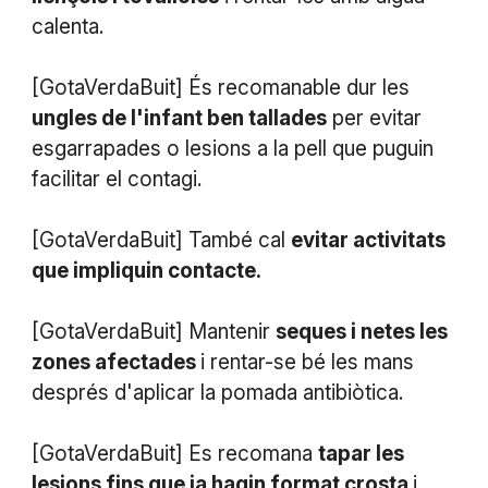
calenta.
[GotaVerdaBuit] És recomanable dur les
ungles de l'infant ben tallades
per evitar
esgarrapades o lesions a la pell que puguin
facilitar el contagi.
[GotaVerdaBuit] També cal
evitar activitats
que impliquin contacte.
[GotaVerdaBuit] Mantenir
seques i netes les
zones afectades
i rentar-se bé les mans
després d'aplicar la pomada antibiòtica.
[GotaVerdaBuit] Es recomana
tapar les
lesions fins que ja hagin format crosta
i