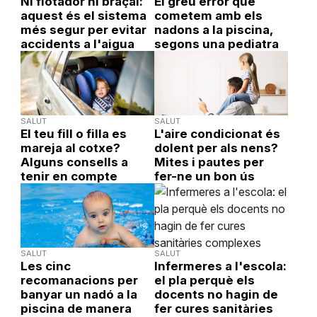
Ni flotador ni braçal:
El greu error que
aquest és el sistema
cometem amb els
més segur per evitar
nadons a la piscina,
accidents a l'aigua
segons una pediatra
SALUT
SALUT
El teu fill o filla es
L'aire condicionat és
mareja al cotxe?
dolent per als nens?
Alguns consells a
Mites i pautes per
tenir en compte
fer-ne un bon ús
SALUT
SALUT
Les cinc
Infermeres a l'escola:
recomanacions per
el pla perquè els
banyar un nadó a la
docents no hagin de
piscina de manera
fer cures sanitàries