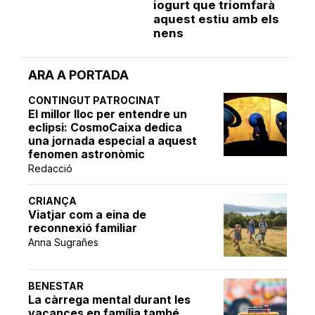
iogurt que triomfarà
aquest estiu amb els
nens
ARA A PORTADA
CONTINGUT PATROCINAT
El millor lloc per entendre un
eclipsi: CosmoCaixa dedica
una jornada especial a aquest
fenomen astronòmic
Redacció
CRIANÇA
Viatjar com a eina de
reconnexió familiar
Anna Sugrañes
BENESTAR
La càrrega mental durant les
vacances en família també