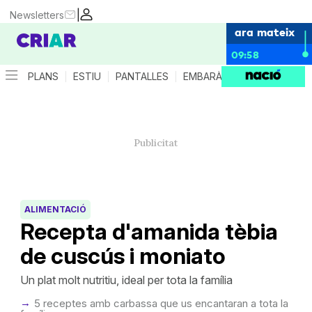
|
Newsletters
ara mateix
09:58
PLANS
ESTIU
PANTALLES
EMBARÀS
CRIANÇA
ES
ALIMENTACIÓ
Recepta d'amanida tèbia
de cuscús i moniato
Un plat molt nutritiu, ideal per tota la família
5 receptes amb carbassa que us encantaran a tota la