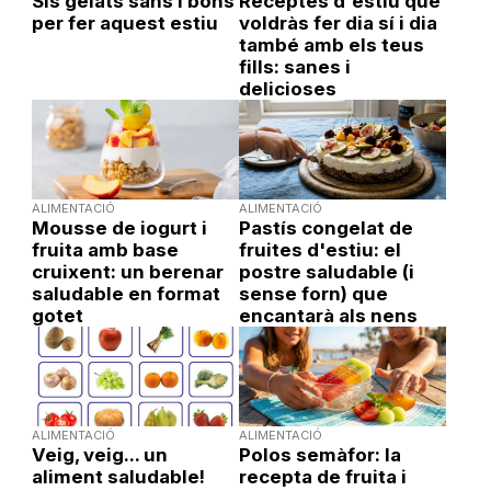
Sis gelats sans i bons
Receptes d'estiu que
per fer aquest estiu
voldràs fer dia sí i dia
també amb els teus
fills: sanes i
delicioses
ALIMENTACIÓ
ALIMENTACIÓ
Mousse de iogurt i
Pastís congelat de
fruita amb base
fruites d'estiu: el
cruixent: un berenar
postre saludable (i
saludable en format
sense forn) que
gotet
encantarà als nens
ALIMENTACIÓ
ALIMENTACIÓ
Veig, veig... un
Polos semàfor: la
aliment saludable!
recepta de fruita i