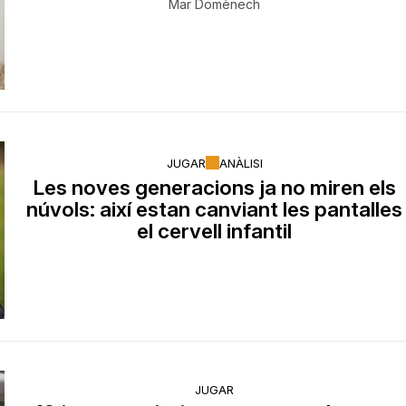
Mar Domènech
JUGAR
ANÀLISI
Les noves generacions ja no miren els
núvols: així estan canviant les pantalles
el cervell infantil
JUGAR