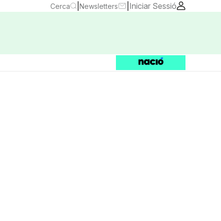
|
|
Iniciar Sessió
Cerca
Newsletters