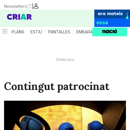
|
Newsletters
ara mateix
09:58
PLANS
ESTIU
PANTALLES
EMBARÀS
CRIANÇA
ES
Contingut patrocinat