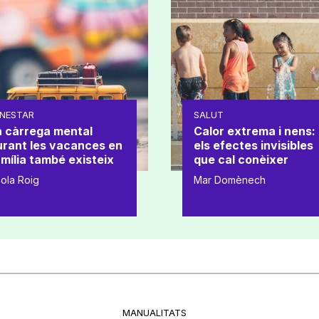
NESTAR
SALUT
a càrrega mental
Calor extrema i nens:
urant les vacances en
els efectes invisibles
mília també existeix
que cal conèixer
ola Roig
Mar Domènech
MANUALITATS