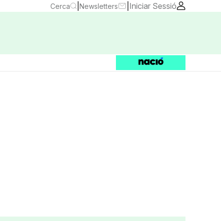
|
|
Iniciar Sessió
Cerca
Newsletters