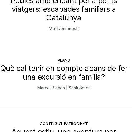
Pobles amb encant per a petits
viatgers: escapades familiars a
Catalunya
Mar Domènech
PLANS
Què cal tenir en compte abans de fer
una excursió en família?
Marcel Blanes | Santi Sotos
CONTINGUT PATROCINAT
Aquest estiu, una aventura per