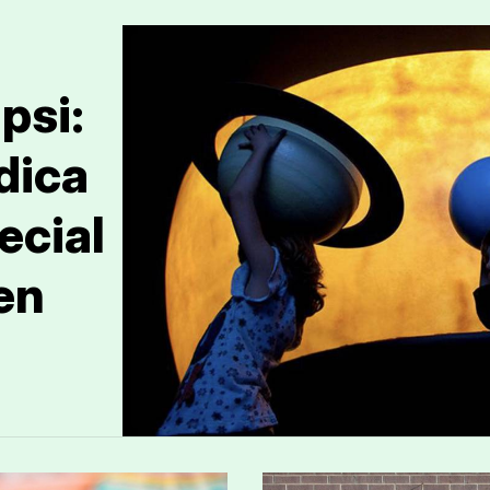
psi:
dica
ecial
en