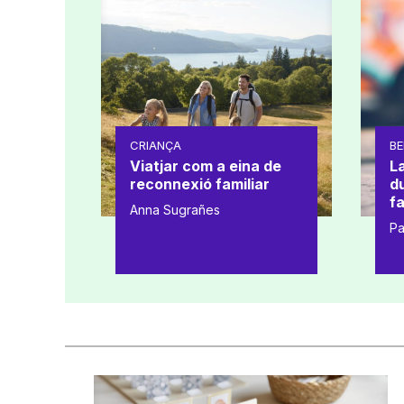
CRIANÇA
BE
Viatjar com a eina de
L
reconnexió familiar
d
fa
Anna Sugrañes
Pa