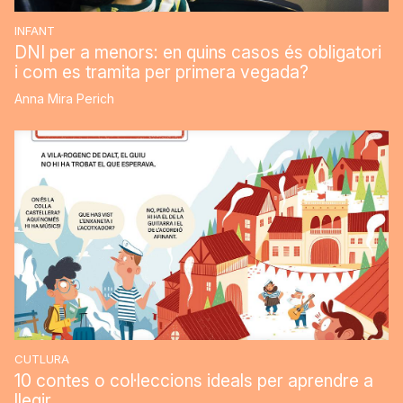
INFANT
DNI per a menors: en quins casos és obligatori
i com es tramita per primera vegada?
Anna Mira Perich
CUTLURA
10 contes o col·leccions ideals per aprendre a
llegir