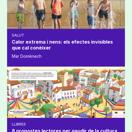
SALUT
Calor extrema i nens: els efectes invisibles
que cal conèixer
Mar Domènech
LLIBRES
8 propostes lectores per gaudir de la cultura