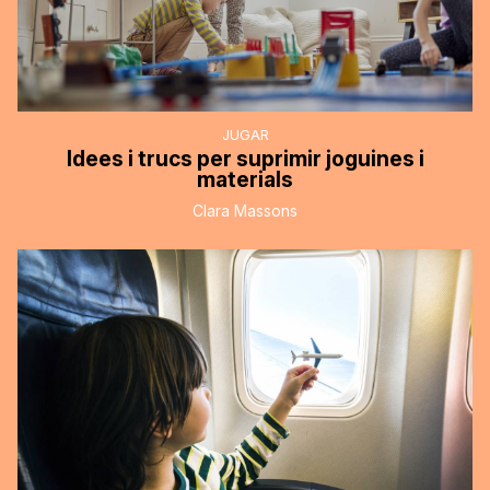
JUGAR
Idees i trucs per suprimir joguines i
materials
Clara Massons