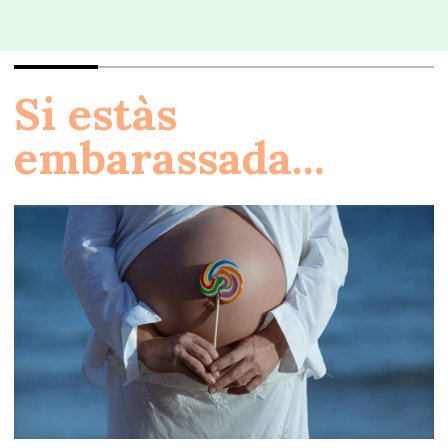
Si estàs
embarassada...