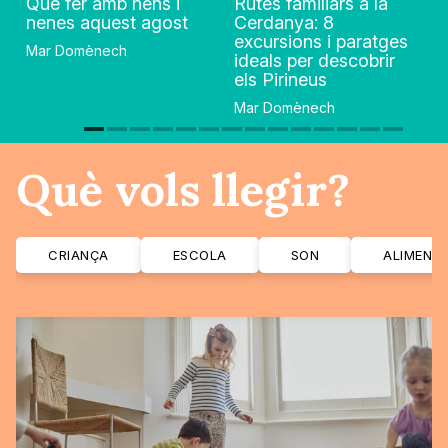
Què fer amb nens i
Rutes familiars a la
nenes aquest agost
Cerdanya: 8
excursions i paratges
Mar Domènech
ideals per descobrir
els Pirineus
Mar Domènech
Què vols llegir?
CRIANÇA
ESCOLA
SON
ALIMENT