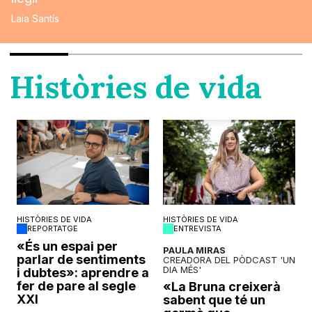
Laia Santís
Històries de vida
HISTÒRIES DE VIDA
HISTÒRIES DE VIDA
REPORTATGE
ENTREVISTA
o
«És un espai per
PAULA MIRAS
parlar de sentiments
CREADORA DEL PÒDCAST 'UN
DIA MÉS'
i dubtes»: aprendre a
fer de pare al segle
«La Bruna creixerà
XXI
sabent que té un