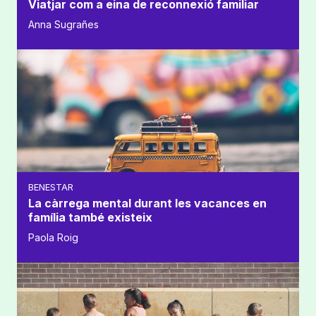
Viatjar com a eina de reconnexió familiar
Anna Sugrañes
BENESTAR
La càrrega mental durant les vacances en
família també existeix
Paola Roig