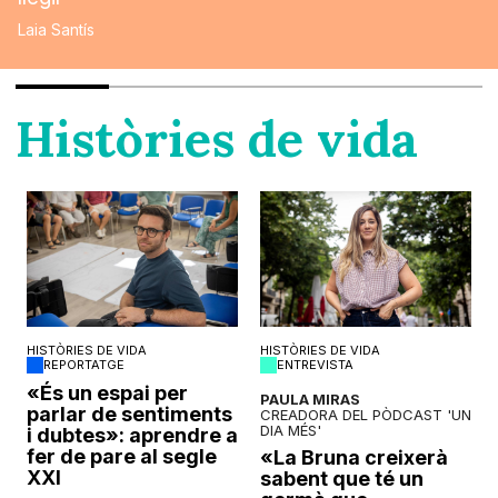
Laia Santís
Històries de vida
HISTÒRIES DE VIDA
HISTÒRIES DE VIDA
REPORTATGE
ENTREVISTA
o
«És un espai per
PAULA MIRAS
parlar de sentiments
CREADORA DEL PÒDCAST 'UN
DIA MÉS'
i dubtes»: aprendre a
fer de pare al segle
«La Bruna creixerà
XXI
sabent que té un