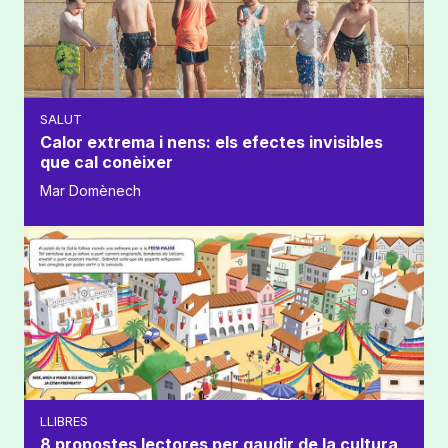
SALUT
Calor extrema i nens: els efectes invisibles
que cal conèixer
Mar Domènech
LLIBRES
8 propostes lectores per gaudir de la cultura