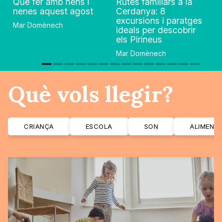
Què fer amb nens i
Rutes familiars a la
nenes aquest agost
Cerdanya: 8
excursions i paratges
Mar Domènech
ideals per descobrir
els Pirineus
Mar Domènech
Què vols llegir?
CRIANÇA
ESCOLA
SON
ALIMENT