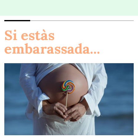
Si estàs
embarassada...