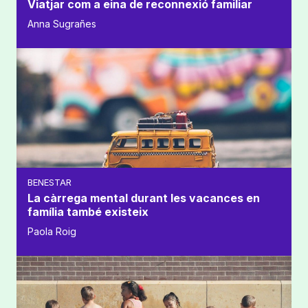
Viatjar com a eina de reconnexió familiar
Anna Sugrañes
BENESTAR
La càrrega mental durant les vacances en
família també existeix
Paola Roig