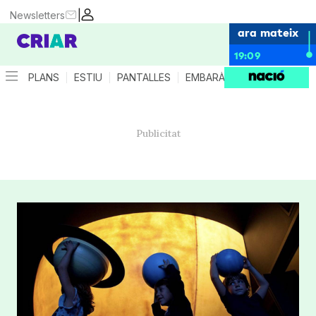
|
Newsletters
ara mateix
19:09
PLANS
ESTIU
PANTALLES
EMBARÀS
CRIANÇA
ES