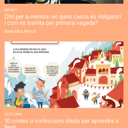
INFANT
DNI per a menors: en quins casos és obligatori
i com es tramita per primera vegada?
Anna Mira Perich
CUTLURA
10 contes o col·leccions ideals per aprendre a
llegir