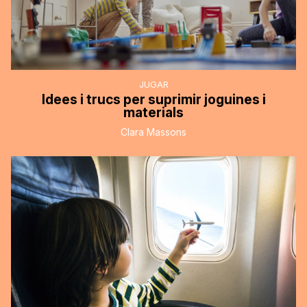
JUGAR
Idees i trucs per suprimir joguines i
materials
Clara Massons