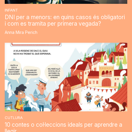
INFANT
DNI per a menors: en quins casos és obligatori
i com es tramita per primera vegada?
Anna Mira Perich
CUTLURA
10 contes o col·leccions ideals per aprendre a
llegir