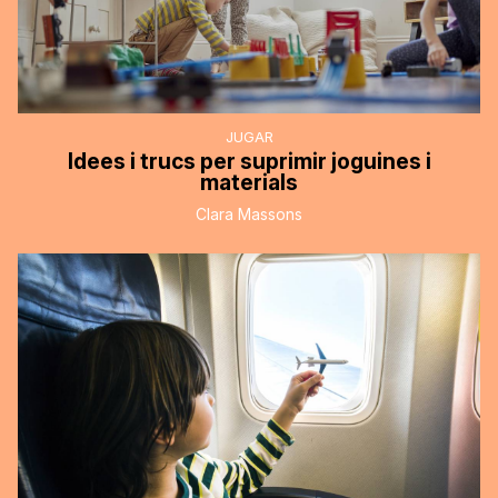
JUGAR
Idees i trucs per suprimir joguines i
materials
Clara Massons