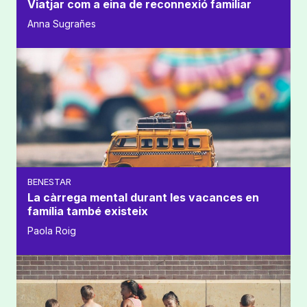
Viatjar com a eina de reconnexió familiar
Anna Sugrañes
BENESTAR
La càrrega mental durant les vacances en
família també existeix
Paola Roig