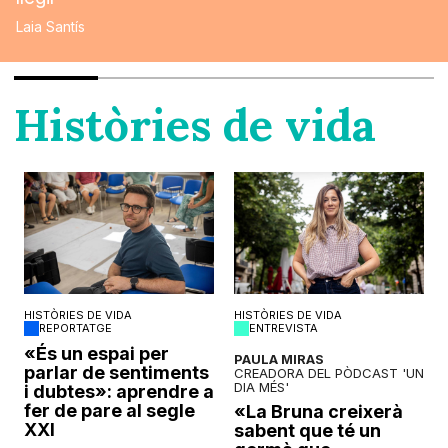
Laia Santís
Històries de vida
HISTÒRIES DE VIDA
HISTÒRIES DE VIDA
REPORTATGE
ENTREVISTA
o
«És un espai per
PAULA MIRAS
parlar de sentiments
CREADORA DEL PÒDCAST 'UN
DIA MÉS'
i dubtes»: aprendre a
fer de pare al segle
«La Bruna creixerà
XXI
sabent que té un