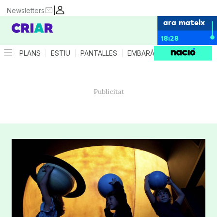
|
Newsletters
ara mateix
18:28
PLANS
ESTIU
PANTALLES
EMBARÀS
CRIANÇA
ES