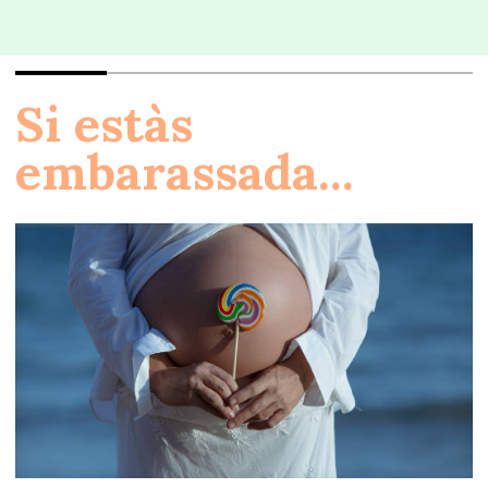
Si estàs
embarassada...