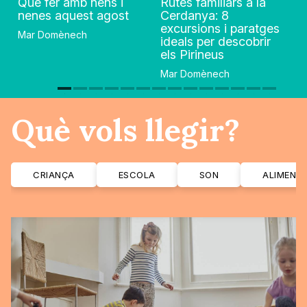
Què fer amb nens i
Rutes familiars a la
nenes aquest agost
Cerdanya: 8
excursions i paratges
Mar Domènech
ideals per descobrir
els Pirineus
Mar Domènech
Què vols llegir?
CRIANÇA
ESCOLA
SON
ALIMENT