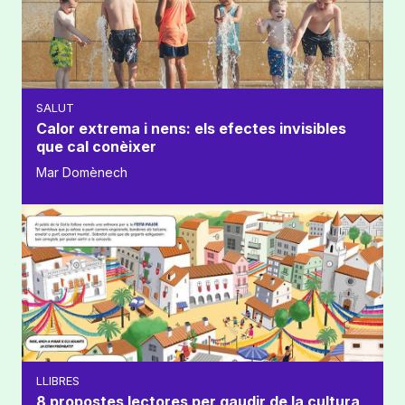
SALUT
Calor extrema i nens: els efectes invisibles
que cal conèixer
Mar Domènech
LLIBRES
8 propostes lectores per gaudir de la cultura