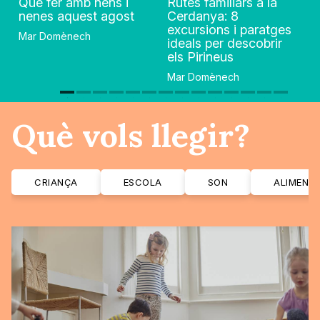
Què fer amb nens i
Rutes familiars a la
nenes aquest agost
Cerdanya: 8
excursions i paratges
Mar Domènech
ideals per descobrir
els Pirineus
Mar Domènech
Què vols llegir?
CRIANÇA
ESCOLA
SON
ALIMENT