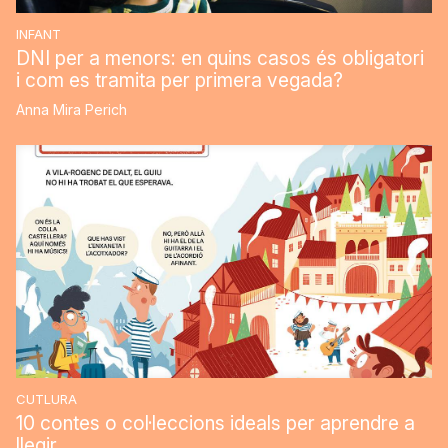
INFANT
DNI per a menors: en quins casos és obligatori
i com es tramita per primera vegada?
Anna Mira Perich
CUTLURA
10 contes o col·leccions ideals per aprendre a
llegir