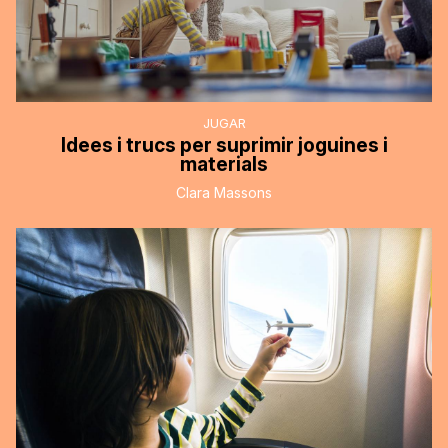
JUGAR
Idees i trucs per suprimir joguines i
materials
Clara Massons