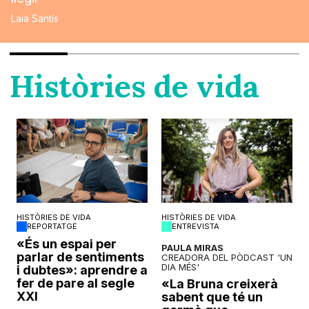
Laia Santís
Històries de vida
HISTÒRIES DE VIDA
HISTÒRIES DE VIDA
REPORTATGE
ENTREVISTA
o
«És un espai per
PAULA MIRAS
parlar de sentiments
CREADORA DEL PÒDCAST 'UN
DIA MÉS'
i dubtes»: aprendre a
fer de pare al segle
«La Bruna creixerà
XXI
sabent que té un