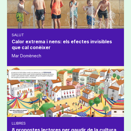
SALUT
Calor extrema i nens: els efectes invisibles
que cal conèixer
Mar Domènech
LLIBRES
8 propostes lectores per gaudir de la cultura