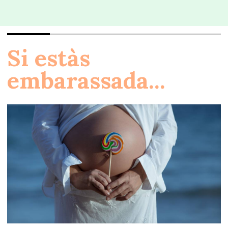
Si estàs
embarassada...