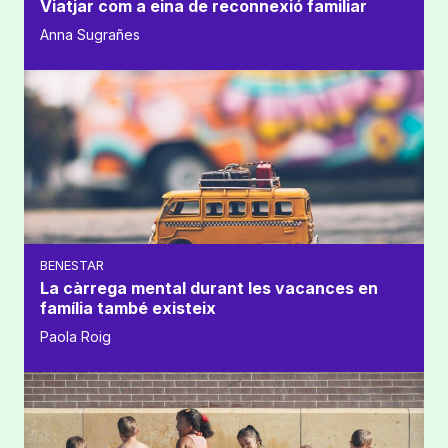
Viatjar com a eina de reconnexió familiar
Anna Sugrañes
BENESTAR
La càrrega mental durant les vacances en
família també existeix
Paola Roig