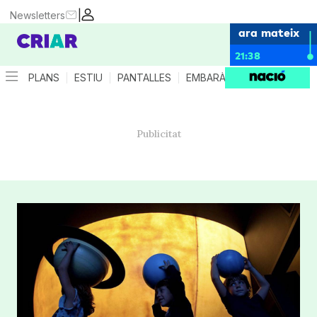
|
Newsletters
ara mateix
21:38
PLANS
ESTIU
PANTALLES
EMBARÀS
CRIANÇA
ES