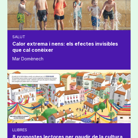
SALUT
Calor extrema i nens: els efectes invisibles
que cal conèixer
Mar Domènech
LLIBRES
8 propostes lectores per gaudir de la cultura