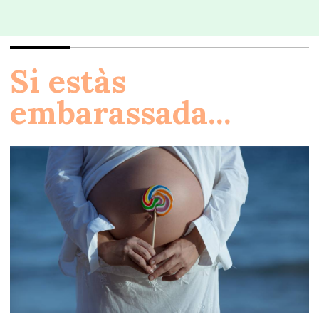
Si estàs
embarassada...