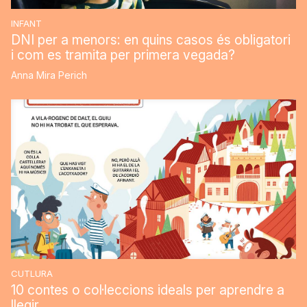
INFANT
DNI per a menors: en quins casos és obligatori
i com es tramita per primera vegada?
Anna Mira Perich
CUTLURA
10 contes o col·leccions ideals per aprendre a
llegir