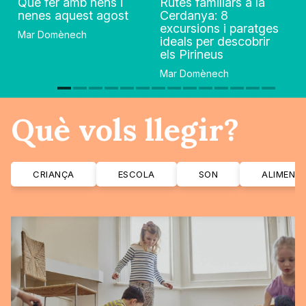
Què fer amb nens i
Rutes familiars a la
nenes aquest agost
Cerdanya: 8
excursions i paratges
Mar Domènech
ideals per descobrir
els Pirineus
Mar Domènech
Què vols llegir?
CRIANÇA
ESCOLA
SON
ALIMENT