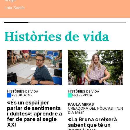
Laia Santís
Històries de vida
HISTÒRIES DE VIDA
HISTÒRIES DE VIDA
REPORTATGE
ENTREVISTA
o
«És un espai per
PAULA MIRAS
parlar de sentiments
CREADORA DEL PÒDCAST 'UN
DIA MÉS'
i dubtes»: aprendre a
fer de pare al segle
«La Bruna creixerà
XXI
sabent que té un