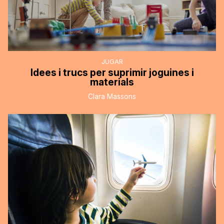
JUGAR
Idees i trucs per suprimir joguines i
materials
Clara Massons