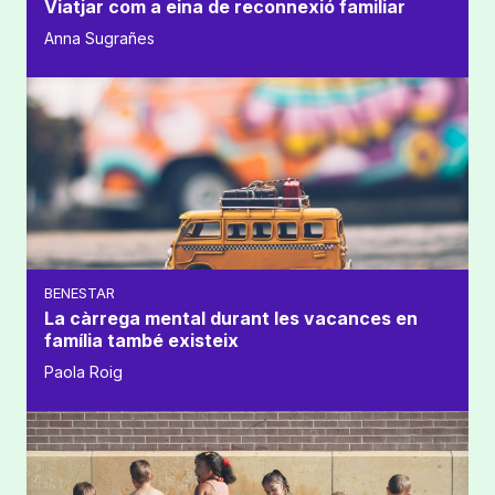
Viatjar com a eina de reconnexió familiar
Anna Sugrañes
BENESTAR
La càrrega mental durant les vacances en
família també existeix
Paola Roig