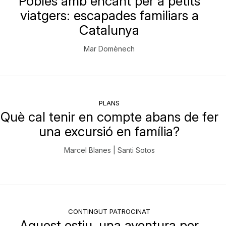
Pobles amb encant per a petits
viatgers: escapades familiars a
Catalunya
Mar Domènech
PLANS
Què cal tenir en compte abans de fer
una excursió en família?
Marcel Blanes | Santi Sotos
CONTINGUT PATROCINAT
Aquest estiu, una aventura per