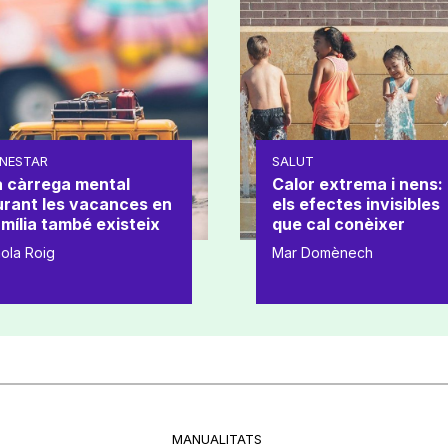
NESTAR
SALUT
a càrrega mental
Calor extrema i nens:
urant les vacances en
els efectes invisibles
mília també existeix
que cal conèixer
ola Roig
Mar Domènech
MANUALITATS