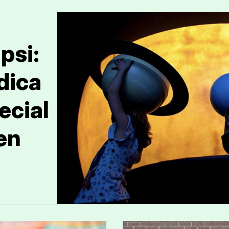
psi:
dica
ecial
en