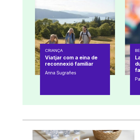
CRIANÇA
BE
Viatjar com a eina de
L
reconnexió familiar
d
fa
Anna Sugrañes
Pa