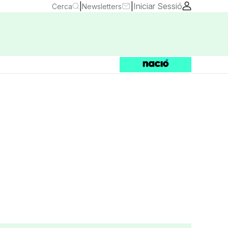
|
|
Iniciar Sessió
Cerca
Newsletters