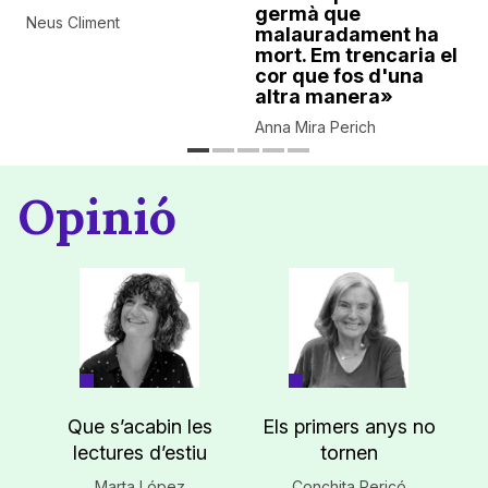
germà que
Neus Climent
malauradament ha
mort. Em trencaria el
cor que fos d'una
altra manera»
Anna Mira Perich
Opinió
Que s’acabin les
Els primers anys no
lectures d’estiu
tornen
Marta López
Conchita Pericó