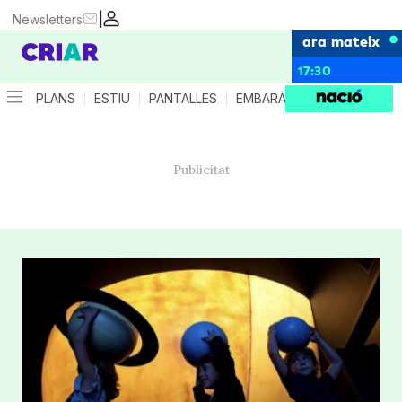
|
Newsletters
ara mateix
17:30
PLANS
ESTIU
PANTALLES
EMBARÀS
CRIANÇA
ES