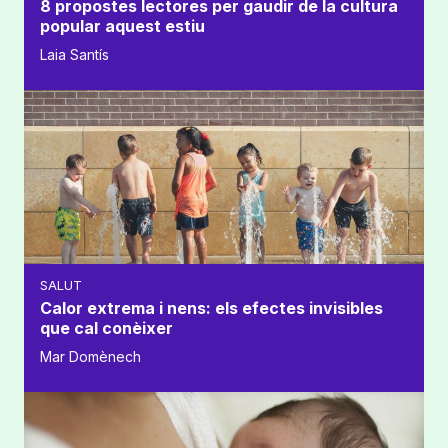
8 propostes lectores per gaudir de la cultura
popular aquest estiu
Laia Santís
SALUT
Calor extrema i nens: els efectes invisibles
que cal conèixer
Mar Domènech