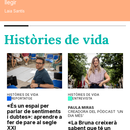
llegir
Laia Santís
Històries de vida
HISTÒRIES DE VIDA
HISTÒRIES DE VIDA
REPORTATGE
ENTREVISTA
o
«És un espai per
PAULA MIRAS
parlar de sentiments
CREADORA DEL PÒDCAST 'UN
DIA MÉS'
i dubtes»: aprendre a
fer de pare al segle
«La Bruna creixerà
XXI
sabent que té un