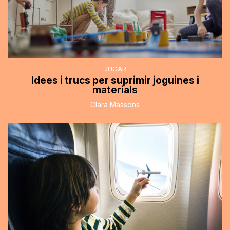
JUGAR
Idees i trucs per suprimir joguines i
materials
Clara Massons