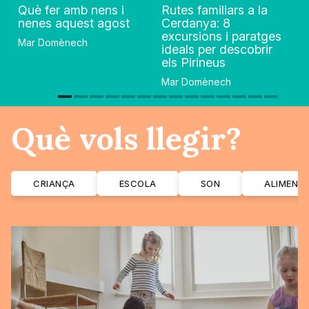
Què fer amb nens i
Rutes familiars a la
nenes aquest agost
Cerdanya: 8
excursions i paratges
Mar Domènech
ideals per descobrir
els Pirineus
Mar Domènech
Què vols llegir?
CRIANÇA
ESCOLA
SON
ALIMENT