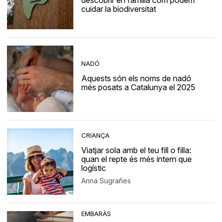
descobrir en família com podem
cuidar la biodiversitat
NADÓ
Aquests són els noms de nadó
més posats a Catalunya el 2025
CRIANÇA
Viatjar sola amb el teu fill o filla:
quan el repte és més intern que
logístic
Anna Sugrañes
EMBARÀS