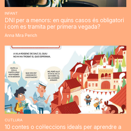
INFANT
DNI per a menors: en quins casos és obligatori
i com es tramita per primera vegada?
Anna Mira Perich
CUTLURA
10 contes o col·leccions ideals per aprendre a