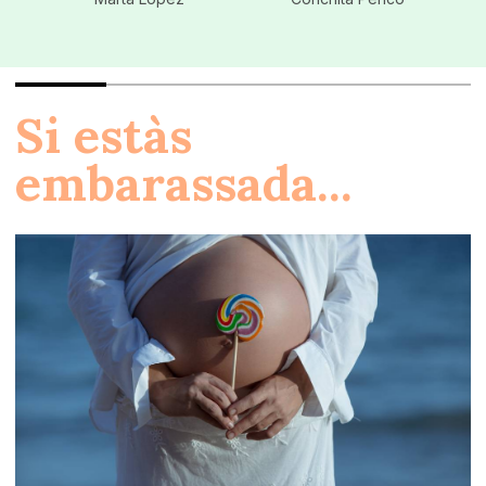
Si estàs
embarassada...