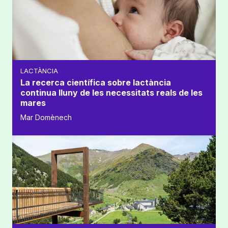
LACTÀNCIA
La recerca científica sobre lactància
continua lluny de les necessitats reals de les
mares
Mar Domènech