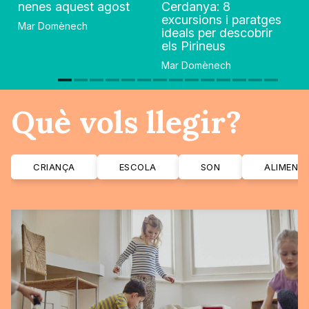
nenes aquest agost
Cerdanya: 8
excursions i paratges
Mar Domènech
ideals per descobrir
els Pirineus
Mar Domènech
Què vols llegir?
CRIANÇA
ESCOLA
SON
ALIMENT