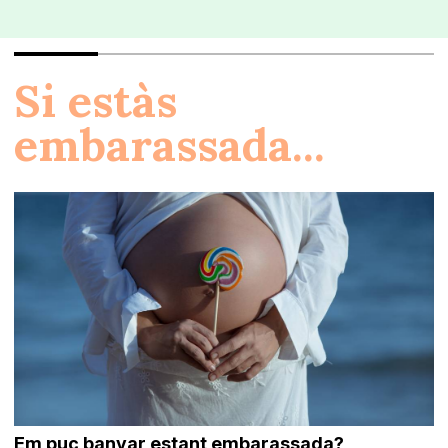
Si estàs
embarassada...
Em puc banyar estant embarassada?