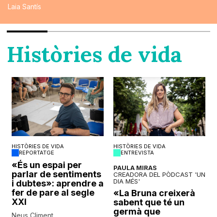
Laia Santís
Històries de vida
HISTÒRIES DE VIDA
HISTÒRIES DE VIDA
REPORTATGE
ENTREVISTA
o
«És un espai per
PAULA MIRAS
parlar de sentiments
CREADORA DEL PÒDCAST 'UN
DIA MÉS'
i dubtes»: aprendre a
fer de pare al segle
«La Bruna creixerà
XXI
sabent que té un
germà que
Neus Climent