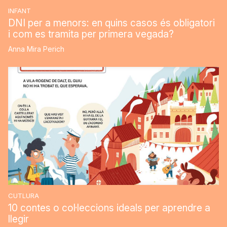
INFANT
DNI per a menors: en quins casos és obligatori
i com es tramita per primera vegada?
Anna Mira Perich
CUTLURA
10 contes o col·leccions ideals per aprendre a
llegir