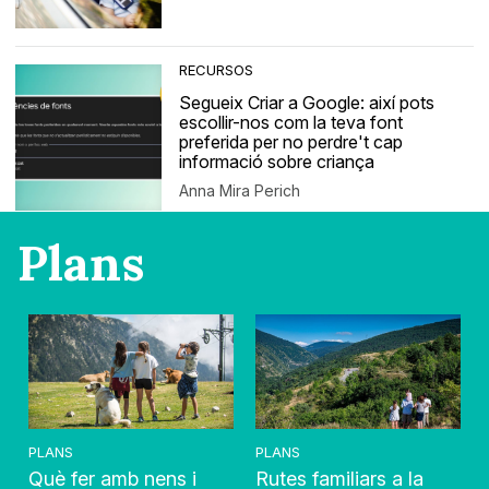
RECURSOS
Segueix Criar a Google: així pots
escollir-nos com la teva font
preferida per no perdre't cap
informació sobre criança
Anna Mira Perich
Plans
PLANS
PLANS
Què fer amb nens i
Rutes familiars a la