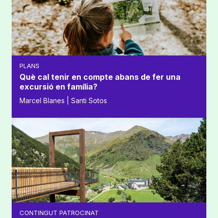
PLANS
Què cal tenir en compte abans de fer una
excursió en família?
Marcel Blanes | Santi Sotos
CONTINGUT PATROCINAT