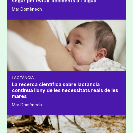
segur per evitar accidents a l'aigua
Mar Domènech
LACTÀNCIA
La recerca científica sobre lactància
continua lluny de les necessitats reals de les
mares
Mar Domènech