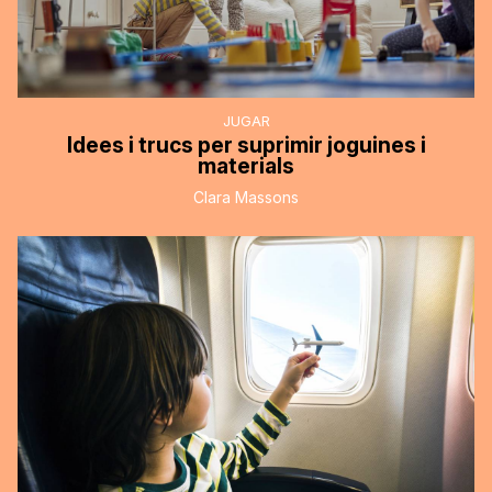
JUGAR
Idees i trucs per suprimir joguines i
materials
Clara Massons