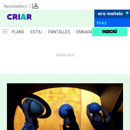
|
Newsletters
ara mateix
17:42
PLANS
ESTIU
PANTALLES
EMBARÀS
CRIANÇA
ES