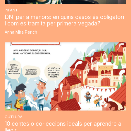
INFANT
DNI per a menors: en quins casos és obligatori
i com es tramita per primera vegada?
Anna Mira Perich
CUTLURA
10 contes o col·leccions ideals per aprendre a
llegir