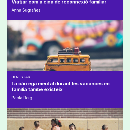
Viatjar com a eina de reconnexió familiar
Anna Sugrañes
BENESTAR
La càrrega mental durant les vacances en
família també existeix
Paola Roig