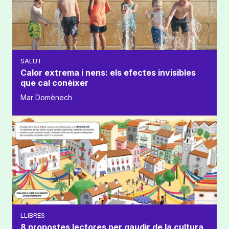
SALUT
Calor extrema i nens: els efectes invisibles
que cal conèixer
Mar Domènech
LLIBRES
8 propostes lectores per gaudir de la cultura