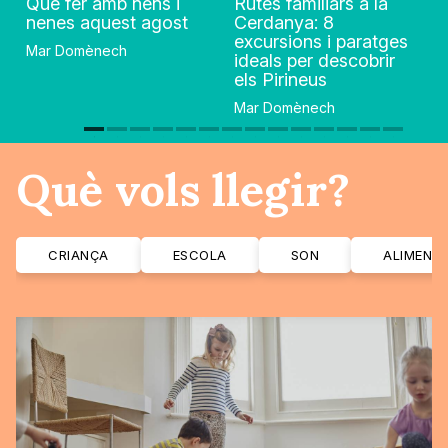
Què fer amb nens i
Rutes familiars a la
nenes aquest agost
Cerdanya: 8
excursions i paratges
Mar Domènech
ideals per descobrir
els Pirineus
Mar Domènech
Què vols llegir?
CRIANÇA
ESCOLA
SON
ALIMENT