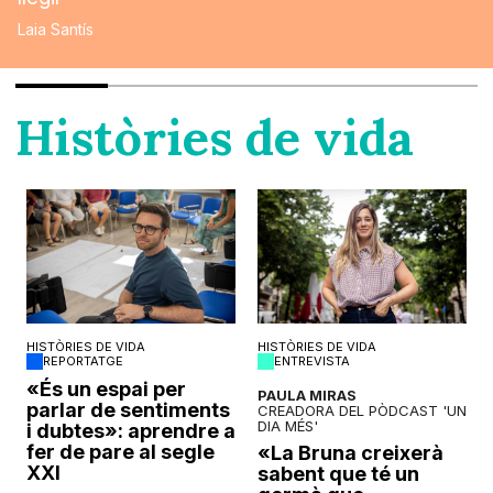
Laia Santís
Històries de vida
HISTÒRIES DE VIDA
HISTÒRIES DE VIDA
REPORTATGE
ENTREVISTA
o
«És un espai per
PAULA MIRAS
parlar de sentiments
CREADORA DEL PÒDCAST 'UN
DIA MÉS'
i dubtes»: aprendre a
fer de pare al segle
«La Bruna creixerà
XXI
sabent que té un