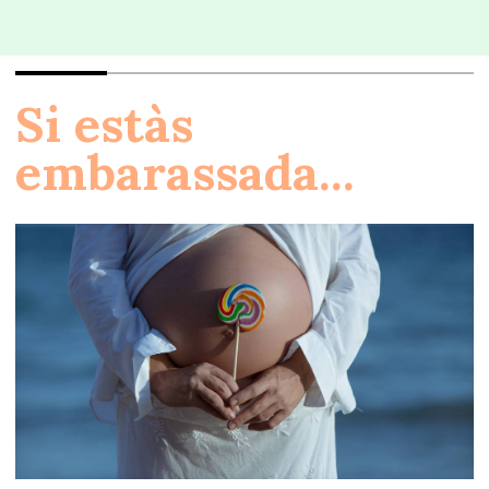
Si estàs
embarassada...