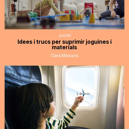
JUGAR
Idees i trucs per suprimir joguines i
materials
Clara Massons