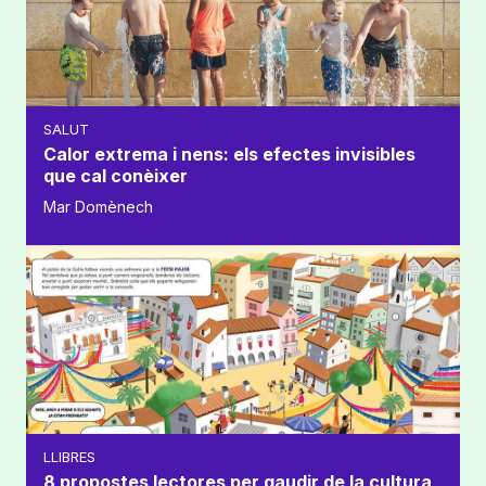
SALUT
Calor extrema i nens: els efectes invisibles
que cal conèixer
Mar Domènech
LLIBRES
8 propostes lectores per gaudir de la cultura