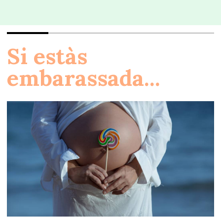
Si estàs
embarassada...