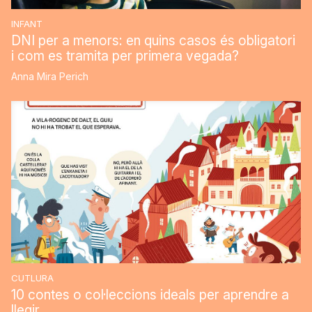
INFANT
DNI per a menors: en quins casos és obligatori
i com es tramita per primera vegada?
Anna Mira Perich
CUTLURA
10 contes o col·leccions ideals per aprendre a
llegir