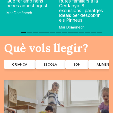
Què fer amb nens i
Rutes familiars a la
nenes aquest agost
Cerdanya: 8
excursions i paratges
Mar Domènech
ideals per descobrir
els Pirineus
Mar Domènech
Què vols llegir?
CRIANÇA
ESCOLA
SON
ALIMENT