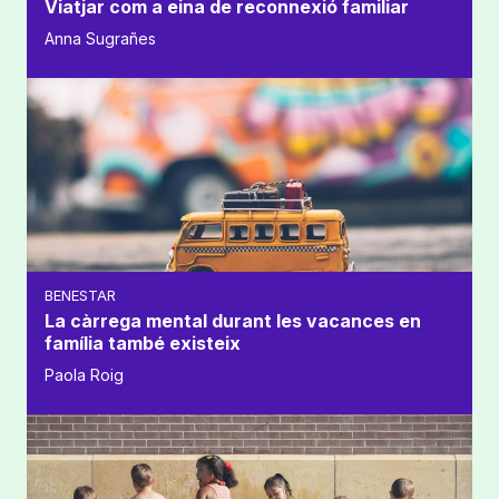
Viatjar com a eina de reconnexió familiar
Anna Sugrañes
BENESTAR
La càrrega mental durant les vacances en
família també existeix
Paola Roig