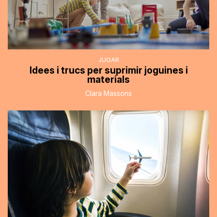
JUGAR
Idees i trucs per suprimir joguines i
materials
Clara Massons