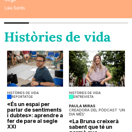
Laia Santís
Històries de vida
HISTÒRIES DE VIDA
HISTÒRIES DE VIDA
REPORTATGE
ENTREVISTA
o
«És un espai per
PAULA MIRAS
parlar de sentiments
CREADORA DEL PÒDCAST 'UN
DIA MÉS'
i dubtes»: aprendre a
fer de pare al segle
«La Bruna creixerà
XXI
sabent que té un