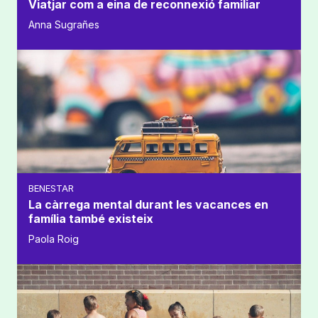
Viatjar com a eina de reconnexió familiar
Anna Sugrañes
BENESTAR
La càrrega mental durant les vacances en
família també existeix
Paola Roig