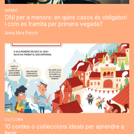
INFANT
DNI per a menors: en quins casos és obligatori
i com es tramita per primera vegada?
Anna Mira Perich
CUTLURA
10 contes o col·leccions ideals per aprendre a
llegir