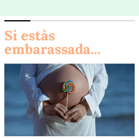
Si estàs
embarassada...