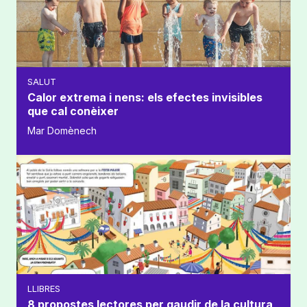
SALUT
Calor extrema i nens: els efectes invisibles
que cal conèixer
Mar Domènech
LLIBRES
8 propostes lectores per gaudir de la cultura