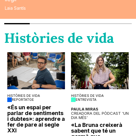
Laia Santís
Històries de vida
HISTÒRIES DE VIDA
HISTÒRIES DE VIDA
REPORTATGE
ENTREVISTA
o
«És un espai per
PAULA MIRAS
parlar de sentiments
CREADORA DEL PÒDCAST 'UN
DIA MÉS'
i dubtes»: aprendre a
fer de pare al segle
«La Bruna creixerà
XXI
sabent que té un