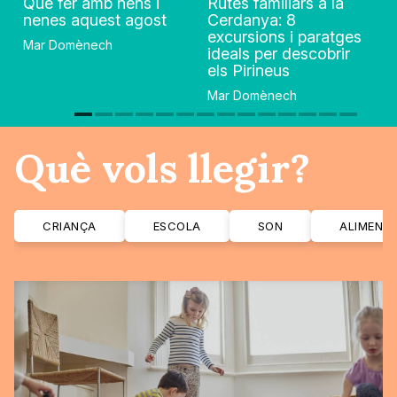
Què fer amb nens i
Rutes familiars a la
nenes aquest agost
Cerdanya: 8
excursions i paratges
Mar Domènech
ideals per descobrir
els Pirineus
Mar Domènech
Què vols llegir?
CRIANÇA
ESCOLA
SON
ALIMENT