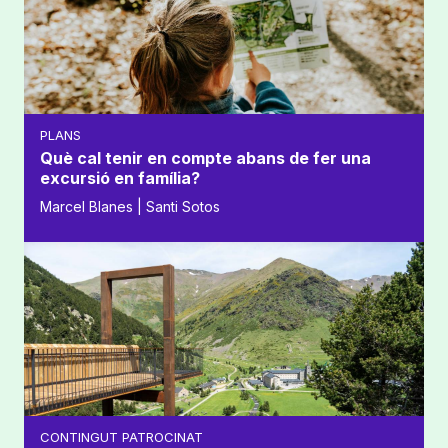
PLANS
Què cal tenir en compte abans de fer una
excursió en família?
Marcel Blanes | Santi Sotos
CONTINGUT PATROCINAT