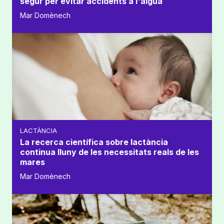
segur per evitar accidents a l'aigua
Mar Domènech
LACTÀNCIA
La recerca científica sobre lactància
continua lluny de les necessitats reals de les
mares
Mar Domènech