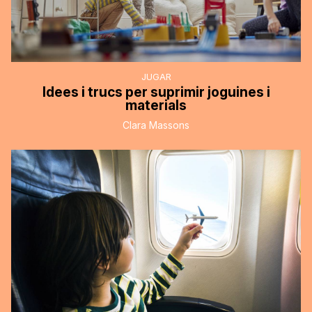
JUGAR
Idees i trucs per suprimir joguines i
materials
Clara Massons