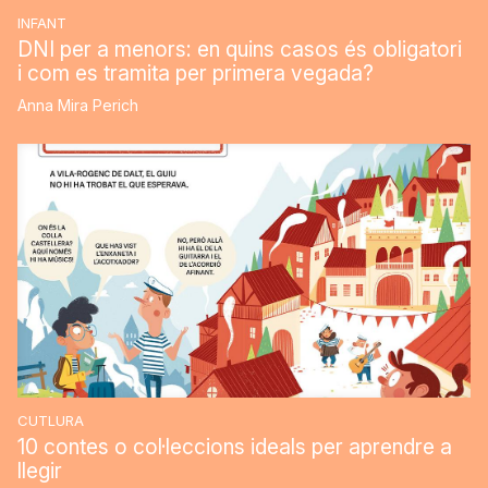
INFANT
DNI per a menors: en quins casos és obligatori
i com es tramita per primera vegada?
Anna Mira Perich
CUTLURA
10 contes o col·leccions ideals per aprendre a
llegir