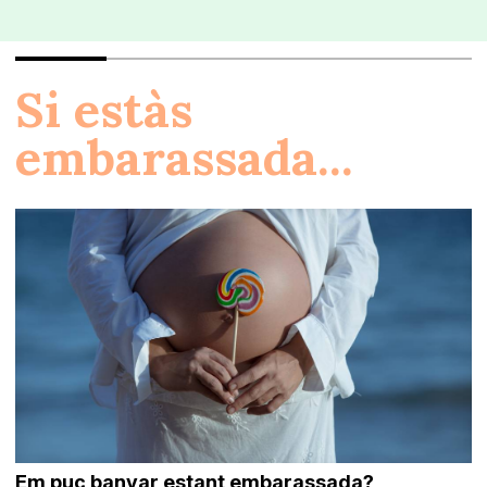
Si estàs
embarassada...
Em puc banyar estant embarassada?