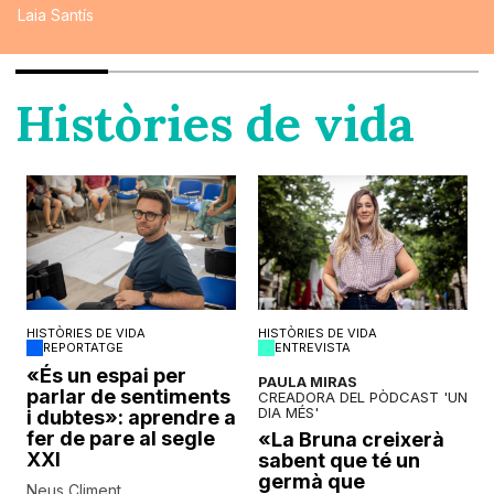
Laia Santís
Històries de vida
HISTÒRIES DE VIDA
HISTÒRIES DE VIDA
REPORTATGE
ENTREVISTA
o
«És un espai per
PAULA MIRAS
parlar de sentiments
CREADORA DEL PÒDCAST 'UN
DIA MÉS'
i dubtes»: aprendre a
fer de pare al segle
«La Bruna creixerà
XXI
sabent que té un
germà que
Neus Climent