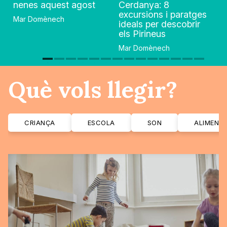
nenes aquest agost
Cerdanya: 8
excursions i paratges
Mar Domènech
ideals per descobrir
els Pirineus
Mar Domènech
Què vols llegir?
CRIANÇA
ESCOLA
SON
ALIMENT