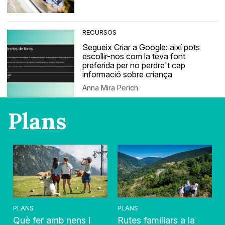
RECURSOS
Segueix Criar a Google: així pots
escollir-nos com la teva font
preferida per no perdre't cap
informació sobre criança
Anna Mira Perich
Plans
PLANS
PLANS
Què fer amb nens i
Rutes familiars a la