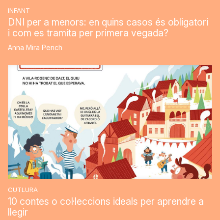
INFANT
DNI per a menors: en quins casos és obligatori
i com es tramita per primera vegada?
Anna Mira Perich
CUTLURA
10 contes o col·leccions ideals per aprendre a
llegir