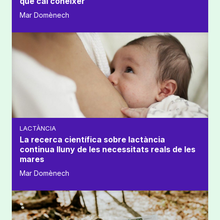
que cal conèixer
Mar Domènech
LACTÀNCIA
La recerca científica sobre lactància
continua lluny de les necessitats reals de les
mares
Mar Domènech