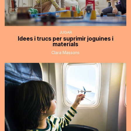
JUGAR
Idees i trucs per suprimir joguines i
materials
Clara Massons