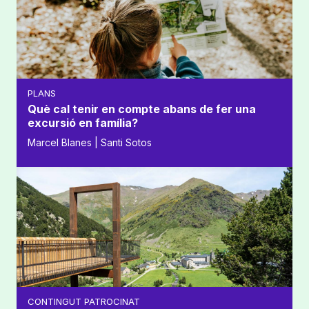
PLANS
Què cal tenir en compte abans de fer una
excursió en família?
Marcel Blanes | Santi Sotos
CONTINGUT PATROCINAT