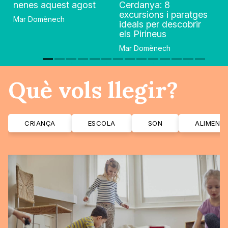
nenes aquest agost
Cerdanya: 8
excursions i paratges
Mar Domènech
ideals per descobrir
els Pirineus
Mar Domènech
Què vols llegir?
CRIANÇA
ESCOLA
SON
ALIMENT