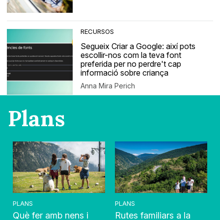
RECURSOS
Segueix Criar a Google: així pots
escollir-nos com la teva font
preferida per no perdre't cap
informació sobre criança
Anna Mira Perich
Plans
PLANS
PLANS
Què fer amb nens i
Rutes familiars a la