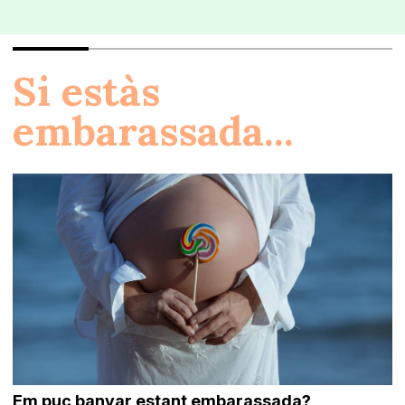
Si estàs
embarassada...
Em puc banyar estant embarassada?