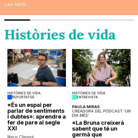
Laia Santís
Històries de vida
HISTÒRIES DE VIDA
HISTÒRIES DE VIDA
REPORTATGE
ENTREVISTA
o
«És un espai per
PAULA MIRAS
parlar de sentiments
CREADORA DEL PÒDCAST 'UN
DIA MÉS'
i dubtes»: aprendre a
fer de pare al segle
«La Bruna creixerà
XXI
sabent que té un
germà que
Neus Climent