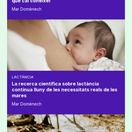
que cal conèixer
Mar Domènech
LACTÀNCIA
La recerca científica sobre lactància
continua lluny de les necessitats reals de les
mares
Mar Domènech