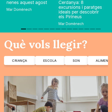
nenes aquest agost
Cerdanya: 8
excursions i paratges
Mar Domènech
ideals per descobrir
els Pirineus
Mar Domènech
Què vols llegir?
CRIANÇA
ESCOLA
SON
ALIMENT