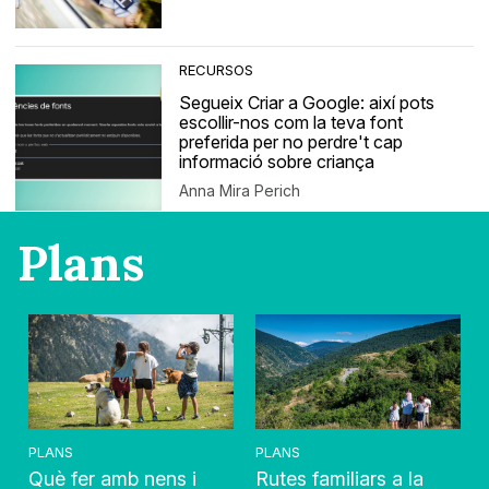
RECURSOS
Segueix Criar a Google: així pots
escollir-nos com la teva font
preferida per no perdre't cap
informació sobre criança
Anna Mira Perich
Plans
PLANS
PLANS
Què fer amb nens i
Rutes familiars a la