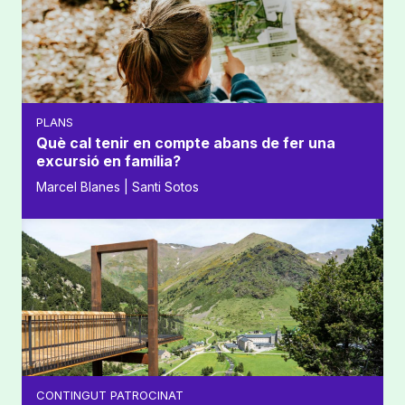
PLANS
Què cal tenir en compte abans de fer una
excursió en família?
Marcel Blanes | Santi Sotos
CONTINGUT PATROCINAT