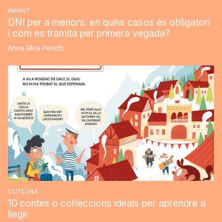
INFANT
DNI per a menors: en quins casos és obligatori
i com es tramita per primera vegada?
Anna Mira Perich
CUTLURA
10 contes o col·leccions ideals per aprendre a
llegir