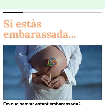
Si estàs
embarassada...
Em puc banyar estant embarassada?