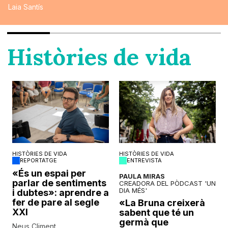
Laia Santís
Històries de vida
HISTÒRIES DE VIDA
HISTÒRIES DE VIDA
REPORTATGE
ENTREVISTA
o
«És un espai per
PAULA MIRAS
parlar de sentiments
CREADORA DEL PÒDCAST 'UN
DIA MÉS'
i dubtes»: aprendre a
fer de pare al segle
«La Bruna creixerà
XXI
sabent que té un
germà que
Neus Climent