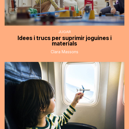
JUGAR
Idees i trucs per suprimir joguines i
materials
Clara Massons