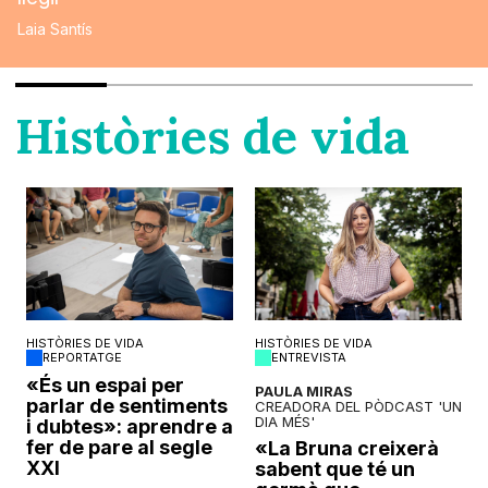
Laia Santís
Històries de vida
HISTÒRIES DE VIDA
HISTÒRIES DE VIDA
REPORTATGE
ENTREVISTA
o
«És un espai per
PAULA MIRAS
parlar de sentiments
CREADORA DEL PÒDCAST 'UN
DIA MÉS'
i dubtes»: aprendre a
fer de pare al segle
«La Bruna creixerà
XXI
sabent que té un