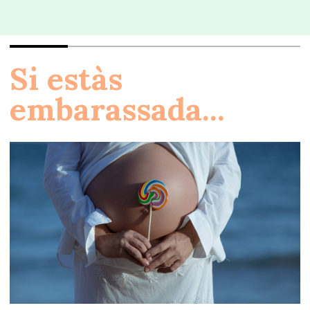
Si estàs
embarassada...