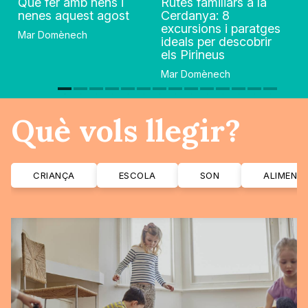
Què fer amb nens i
Rutes familiars a la
nenes aquest agost
Cerdanya: 8
excursions i paratges
Mar Domènech
ideals per descobrir
els Pirineus
Mar Domènech
Què vols llegir?
CRIANÇA
ESCOLA
SON
ALIMENT