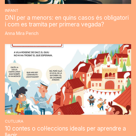
INFANT
DNI per a menors: en quins casos és obligatori
i com es tramita per primera vegada?
Anna Mira Perich
CUTLURA
10 contes o col·leccions ideals per aprendre a
llegir