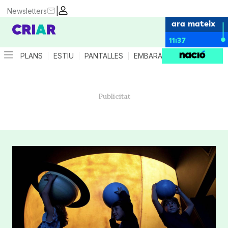
|
Newsletters
ara mateix
11:37
PLANS
ESTIU
PANTALLES
EMBARÀS
CRIANÇA
ES