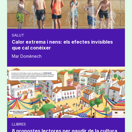
SALUT
Calor extrema i nens: els efectes invisibles
que cal conèixer
Mar Domènech
LLIBRES
8 propostes lectores per gaudir de la cultura