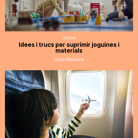
JUGAR
Idees i trucs per suprimir joguines i
materials
Clara Massons