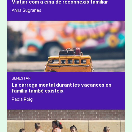
Viatjar com a eina de reconnexió familiar
Anna Sugrañes
BENESTAR
La càrrega mental durant les vacances en
família també existeix
Paola Roig