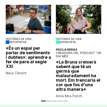
HISTÒRIES DE VIDA
HISTÒRIES DE VIDA
REPORTATGE
ENTREVISTA
o
«És un espai per
PAULA MIRAS
parlar de sentiments
CREADORA DEL PÒDCAST 'UN
DIA MÉS'
i dubtes»: aprendre a
fer de pare al segle
«La Bruna creixerà
XXI
sabent que té un
germà que
Neus Climent
malauradament ha
mort. Em trencaria el
cor que fos d'una
altra manera»
Anna Mira Perich