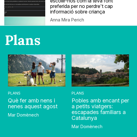
escollir-nos com la teva font
preferida per no perdre't cap
informació sobre criança
Anna Mira Perich
Plans
PLANS
PLANS
Què fer amb nens i
Pobles amb encant per
nenes aquest agost
a petits viatgers:
escapades familiars a
Mar Domènech
Catalunya
Mar Domènech