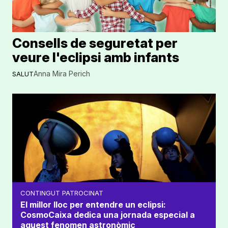
Consells de seguretat per
veure l'eclipsi amb infants
Anna Mira Perich
SALUT
CONTINGUT PATROCINAT
El millor lloc per entendre un eclipsi:
CosmoCaixa dedica una jornada especial a
aquest fenomen astronòmic