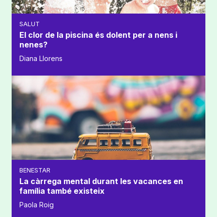
SALUT
El clor de la piscina és dolent per a nens i
nenes?
Diana Llorens
BENESTAR
La càrrega mental durant les vacances en
família també existeix
Paola Roig