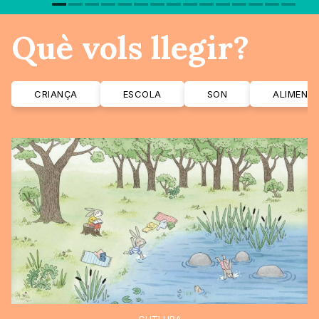
Què vols llegir?
CRIANÇA
ESCOLA
SON
ALIMENT