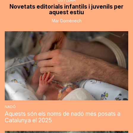
CUTLURA
Novetats editorials infantils i juvenils per
aquest estiu
Mar Domènech
NADÓ
Aquests són els noms de nadó més posats a
Catalunya el 2025