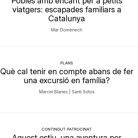
Pobles amb encant per a petits
viatgers: escapades familiars a
Catalunya
Mar Domènech
PLANS
Què cal tenir en compte abans de fer
una excursió en família?
Marcel Blanes | Santi Sotos
CONTINGUT PATROCINAT
Aquest estiu, una aventura per