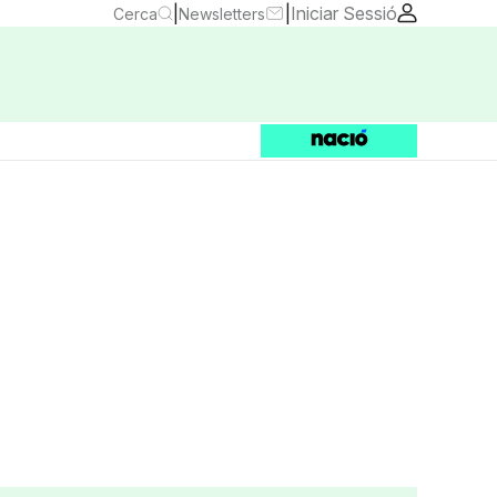
|
|
Iniciar Sessió
Cerca
Newsletters