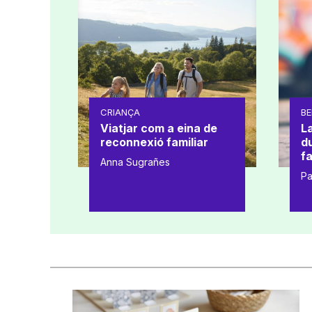
CRIANÇA
BE
Viatjar com a eina de
L
reconnexió familiar
d
fa
Anna Sugrañes
Pa