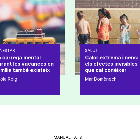
NESTAR
SALUT
a càrrega mental
Calor extrema i nens:
urant les vacances en
els efectes invisibles
mília també existeix
que cal conèixer
ola Roig
Mar Domènech
MANUALITATS