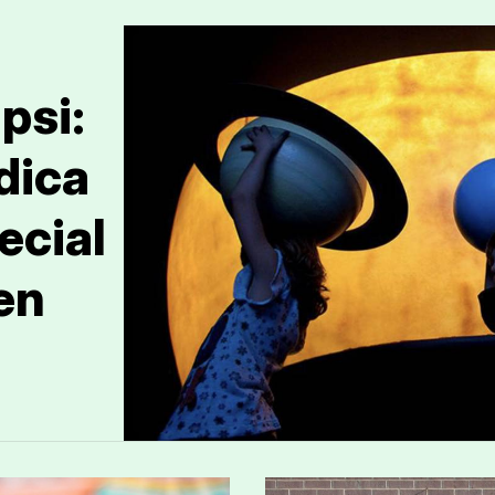
psi:
dica
ecial
en