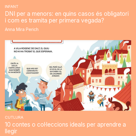
INFANT
DNI per a menors: en quins casos és obligatori
i com es tramita per primera vegada?
Anna Mira Perich
CUTLURA
10 contes o col·leccions ideals per aprendre a
llegir