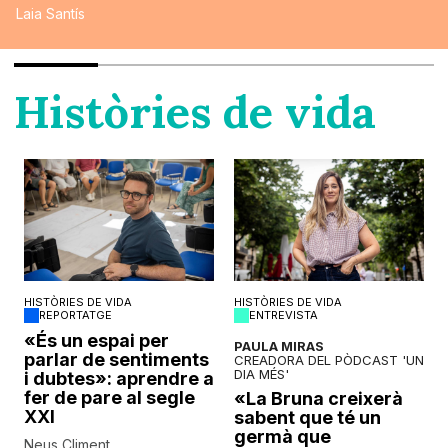
Laia Santís
Històries de vida
HISTÒRIES DE VIDA
HISTÒRIES DE VIDA
REPORTATGE
ENTREVISTA
o
«És un espai per
PAULA MIRAS
parlar de sentiments
CREADORA DEL PÒDCAST 'UN
DIA MÉS'
i dubtes»: aprendre a
fer de pare al segle
«La Bruna creixerà
XXI
sabent que té un
germà que
Neus Climent