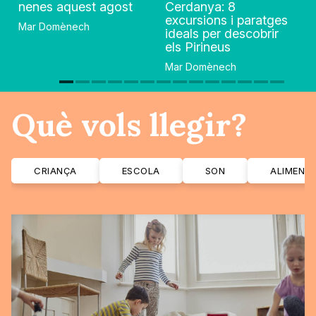
nenes aquest agost
Cerdanya: 8
excursions i paratges
Mar Domènech
ideals per descobrir
els Pirineus
Mar Domènech
Què vols llegir?
CRIANÇA
ESCOLA
SON
ALIMENT