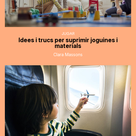
JUGAR
Idees i trucs per suprimir joguines i
materials
Clara Massons