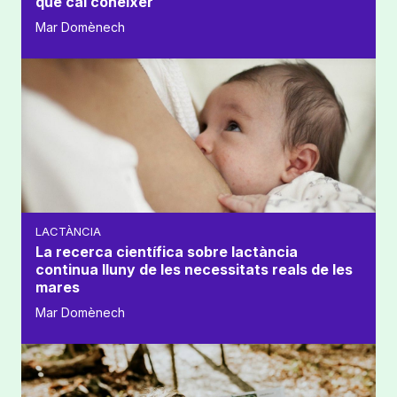
que cal conèixer
Mar Domènech
LACTÀNCIA
La recerca científica sobre lactància
continua lluny de les necessitats reals de les
mares
Mar Domènech