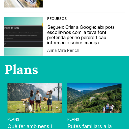
RECURSOS
Segueix Criar a Google: així pots
escollir-nos com la teva font
preferida per no perdre't cap
informació sobre criança
Anna Mira Perich
Plans
PLANS
PLANS
Què fer amb nens i
Rutes familiars a la