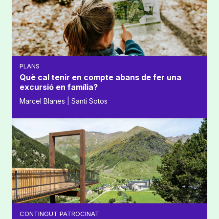
PLANS
Què cal tenir en compte abans de fer una
excursió en família?
Marcel Blanes | Santi Sotos
CONTINGUT PATROCINAT