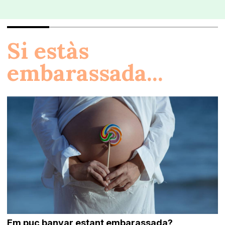
Si estàs
embarassada...
Em puc banyar estant embarassada?