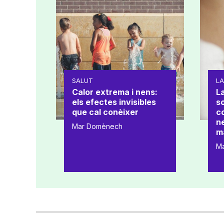
SALUT
L
Calor extrema i nens:
La
els efectes invisibles
s
que cal conèixer
co
ne
Mar Domènech
m
M