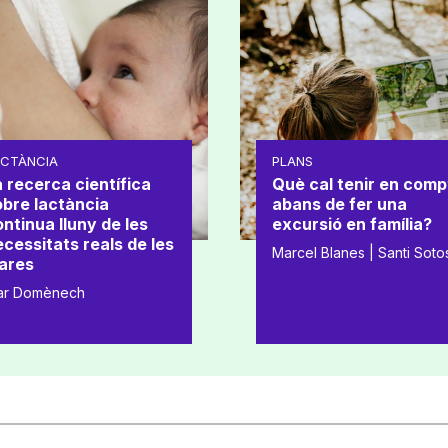
ACTÀNCIA
PLANS
 recerca científica
Què cal tenir en comp
obre lactància
abans de fer una
ntinua lluny de les
excursió en família?
cessitats reals de les
Marcel Blanes | Santi Soto
ares
ar Domènech