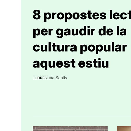
8 propostes lec
per gaudir de la
cultura popular
aquest estiu
Laia Santís
LLIBRES