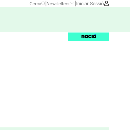
|
|
Iniciar Sessió
Cerca
Newsletters