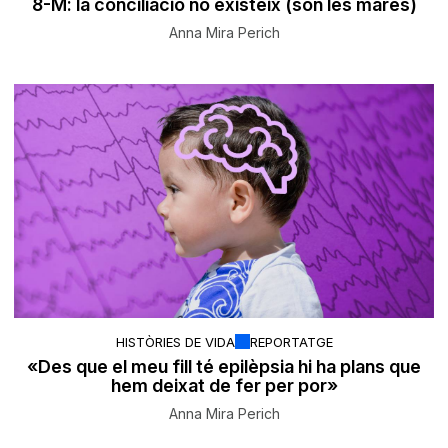
8-M: la conciliació no existeix (són les mares)
Anna Mira Perich
HISTÒRIES DE VIDA
REPORTATGE
«Des que el meu fill té epilèpsia hi ha plans que
hem deixat de fer per por»
Anna Mira Perich