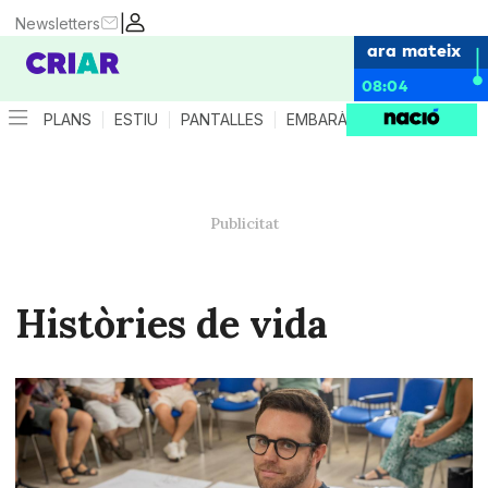
|
Newsletters
ara mateix
08:04
PLANS
ESTIU
PANTALLES
EMBARÀS
CRIANÇA
ES
Històries de vida