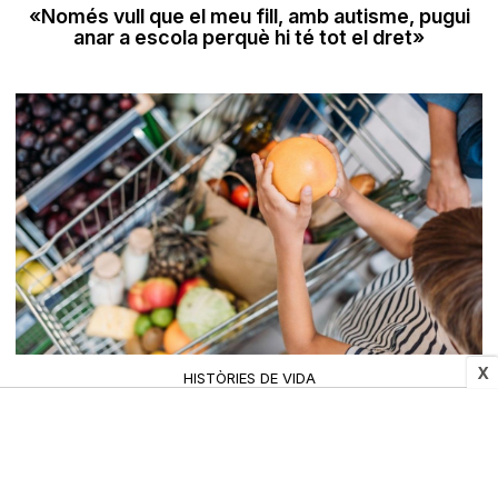
«Només vull que el meu fill, amb autisme, pugui
anar a escola perquè hi té tot el dret»
X
HISTÒRIES DE VIDA
Gairebé el 10% de les famílies no pot fer front a
les despeses essencials