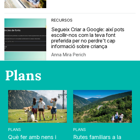
RECURSOS
Segueix Criar a Google: així pots
escollir-nos com la teva font
preferida per no perdre't cap
informació sobre criança
Anna Mira Perich
Plans
PLANS
PLANS
Què fer amb nens i
Rutes familiars a la