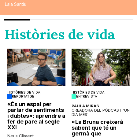
Laia Santís
Històries de vida
HISTÒRIES DE VIDA
HISTÒRIES DE VIDA
REPORTATGE
ENTREVISTA
o
«És un espai per
PAULA MIRAS
parlar de sentiments
CREADORA DEL PÒDCAST 'UN
DIA MÉS'
i dubtes»: aprendre a
fer de pare al segle
«La Bruna creixerà
XXI
sabent que té un
germà que
Neus Climent