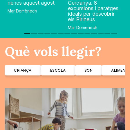
nenes aquest agost
Cerdanya: 8
excursions i paratges
Mar Domènech
ideals per descobrir
els Pirineus
Mar Domènech
Què vols llegir?
CRIANÇA
ESCOLA
SON
ALIMENT