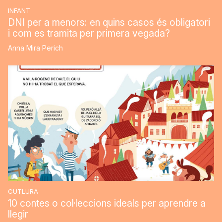
INFANT
DNI per a menors: en quins casos és obligatori
i com es tramita per primera vegada?
Anna Mira Perich
CUTLURA
10 contes o col·leccions ideals per aprendre a
llegir