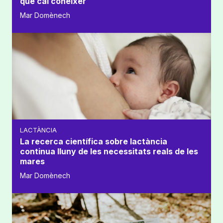
que cal conèixer
Mar Domènech
LACTÀNCIA
La recerca científica sobre lactància
continua lluny de les necessitats reals de les
mares
Mar Domènech