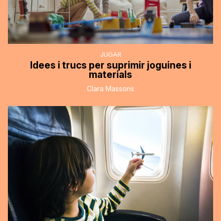
JUGAR
Idees i trucs per suprimir joguines i
materials
Clara Massons