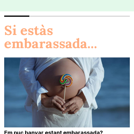
Si estàs
embarassada...
Em puc banyar estant embarassada?