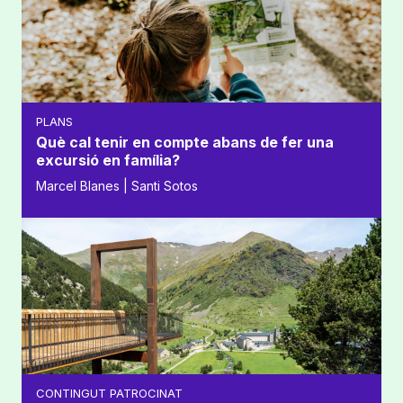
PLANS
Què cal tenir en compte abans de fer una
excursió en família?
Marcel Blanes | Santi Sotos
CONTINGUT PATROCINAT