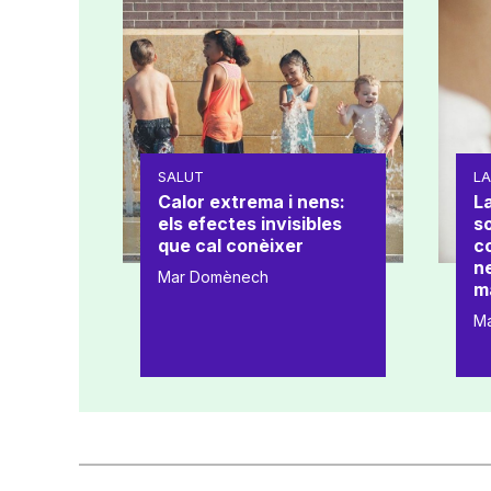
SALUT
L
Calor extrema i nens:
La
els efectes invisibles
s
que cal conèixer
co
ne
Mar Domènech
m
M