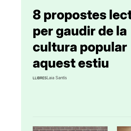
8 propostes lec
per gaudir de la
cultura popular
aquest estiu
Laia Santís
LLIBRES