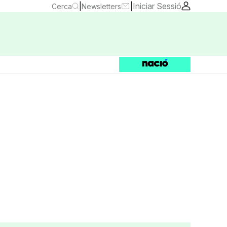
|
|
Iniciar Sessió
Cerca
Newsletters