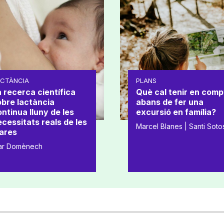
ACTÀNCIA
PLANS
 recerca científica
Què cal tenir en comp
obre lactància
abans de fer una
ntinua lluny de les
excursió en família?
cessitats reals de les
Marcel Blanes | Santi Soto
ares
ar Domènech