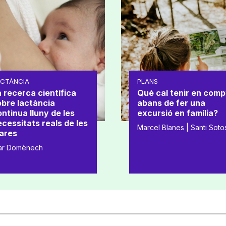
ACTÀNCIA
PLANS
 recerca científica
Què cal tenir en comp
obre lactància
abans de fer una
ntinua lluny de les
excursió en família?
cessitats reals de les
Marcel Blanes | Santi Soto
ares
ar Domènech