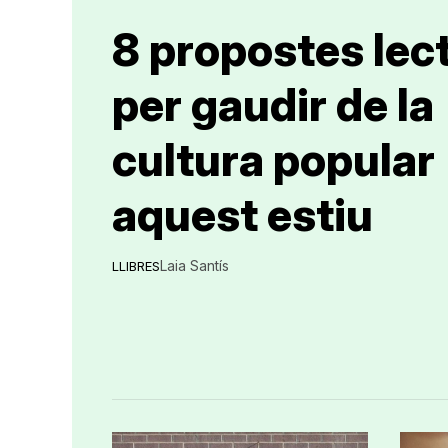
8 propostes lec
per gaudir de la
cultura popular
aquest estiu
Laia Santís
LLIBRES