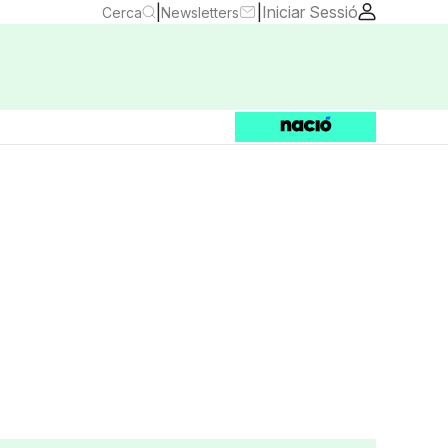
|
|
Iniciar Sessió
Cerca
Newsletters