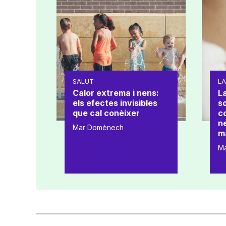
SALUT
L
Calor extrema i nens:
La
els efectes invisibles
s
que cal conèixer
co
ne
Mar Domènech
m
M