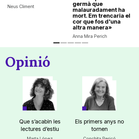
germà que
Neus Climent
malauradament ha
mort. Em trencaria el
cor que fos d'una
altra manera»
Anna Mira Perich
Opinió
Que s’acabin les
Els primers anys no
lectures d’estiu
tornen
Marta López
Conchita Pericó