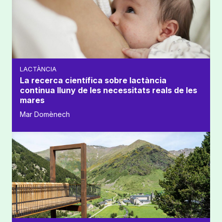
LACTÀNCIA
La recerca científica sobre lactància
continua lluny de les necessitats reals de les
mares
Mar Domènech