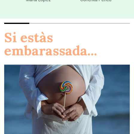
Si estàs
embarassada...