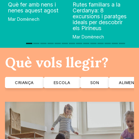
Què fer amb nens i
Rutes familiars a la
nenes aquest agost
Cerdanya: 8
excursions i paratges
Mar Domènech
ideals per descobrir
els Pirineus
Mar Domènech
Què vols llegir?
CRIANÇA
ESCOLA
SON
ALIMENT