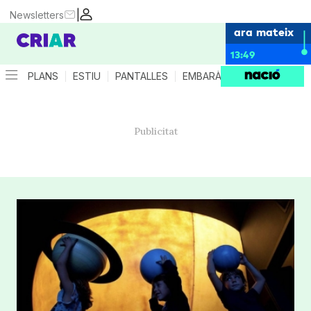
|
Newsletters
ara mateix
13:49
PLANS
ESTIU
PANTALLES
EMBARÀS
CRIANÇA
ES