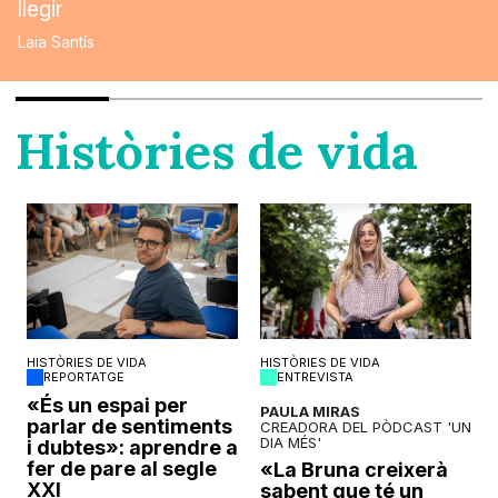
llegir
Laia Santís
Històries de vida
HISTÒRIES DE VIDA
HISTÒRIES DE VIDA
REPORTATGE
ENTREVISTA
o
«És un espai per
PAULA MIRAS
parlar de sentiments
CREADORA DEL PÒDCAST 'UN
DIA MÉS'
i dubtes»: aprendre a
fer de pare al segle
«La Bruna creixerà
XXI
sabent que té un