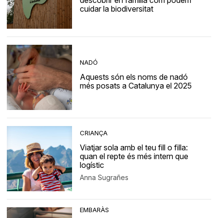
descobrir en família com podem
cuidar la biodiversitat
NADÓ
Aquests són els noms de nadó
més posats a Catalunya el 2025
CRIANÇA
Viatjar sola amb el teu fill o filla:
quan el repte és més intern que
logístic
Anna Sugrañes
EMBARÀS