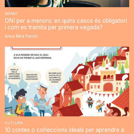
INFANT
DNI per a menors: en quins casos és obligatori
i com es tramita per primera vegada?
Anna Mira Perich
CUTLURA
10 contes o col·leccions ideals per aprendre a