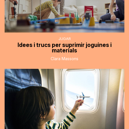
JUGAR
Idees i trucs per suprimir joguines i
materials
Clara Massons