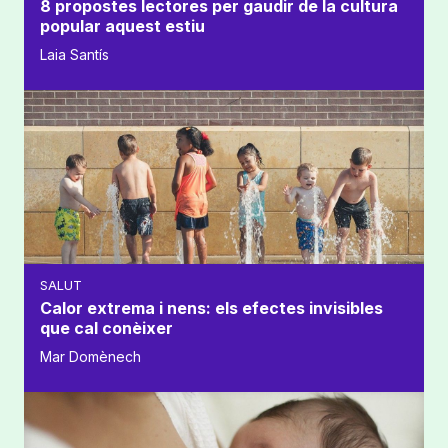
8 propostes lectores per gaudir de la cultura
popular aquest estiu
Laia Santís
SALUT
Calor extrema i nens: els efectes invisibles
que cal conèixer
Mar Domènech