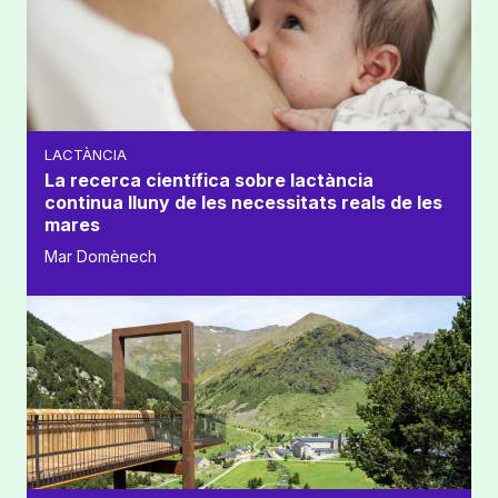
LACTÀNCIA
La recerca científica sobre lactància
continua lluny de les necessitats reals de les
mares
Mar Domènech