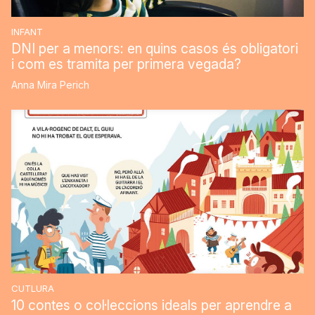
INFANT
DNI per a menors: en quins casos és obligatori
i com es tramita per primera vegada?
Anna Mira Perich
CUTLURA
10 contes o col·leccions ideals per aprendre a