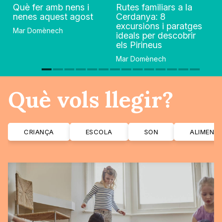
Què fer amb nens i
Rutes familiars a la
nenes aquest agost
Cerdanya: 8
excursions i paratges
Mar Domènech
ideals per descobrir
els Pirineus
Mar Domènech
Què vols llegir?
CRIANÇA
ESCOLA
SON
ALIMENT