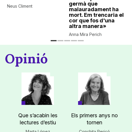
germà que
Neus Climent
malauradament ha
mort. Em trencaria el
cor que fos d'una
altra manera»
Anna Mira Perich
Opinió
Que s’acabin les
Els primers anys no
lectures d’estiu
tornen
Marta López
Conchita Pericó