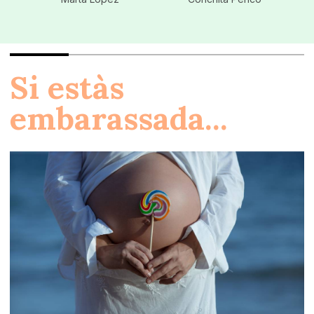
Si estàs
embarassada...