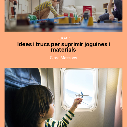
JUGAR
Idees i trucs per suprimir joguines i
materials
Clara Massons