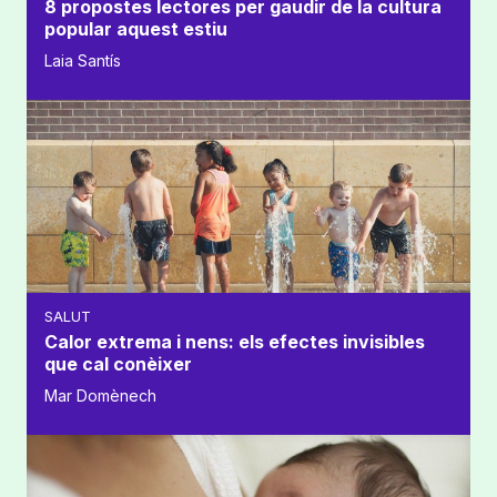
8 propostes lectores per gaudir de la cultura
popular aquest estiu
Laia Santís
SALUT
Calor extrema i nens: els efectes invisibles
que cal conèixer
Mar Domènech