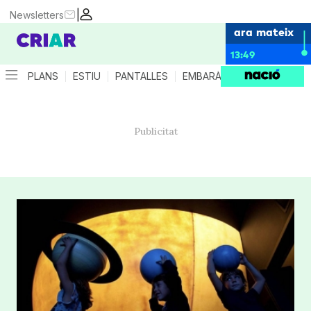
|
Newsletters
ara mateix
13:49
PLANS
ESTIU
PANTALLES
EMBARÀS
CRIANÇA
ES