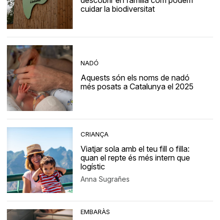
descobrir en família com podem
cuidar la biodiversitat
NADÓ
Aquests són els noms de nadó
més posats a Catalunya el 2025
CRIANÇA
Viatjar sola amb el teu fill o filla:
quan el repte és més intern que
logístic
Anna Sugrañes
EMBARÀS