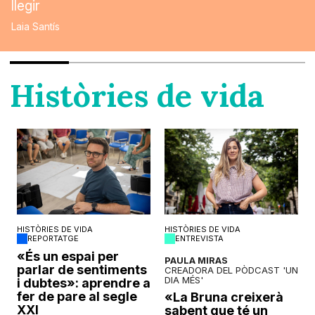
llegir
Laia Santís
Històries de vida
HISTÒRIES DE VIDA
HISTÒRIES DE VIDA
REPORTATGE
ENTREVISTA
o
«És un espai per
PAULA MIRAS
parlar de sentiments
CREADORA DEL PÒDCAST 'UN
DIA MÉS'
i dubtes»: aprendre a
fer de pare al segle
«La Bruna creixerà
XXI
sabent que té un