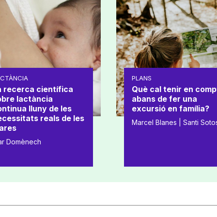
ACTÀNCIA
PLANS
 recerca científica
Què cal tenir en comp
obre lactància
abans de fer una
ntinua lluny de les
excursió en família?
cessitats reals de les
Marcel Blanes | Santi Soto
ares
ar Domènech