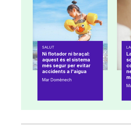
SALUT
L
Ni flotador ni braçal:
La
aquest és el sistema
s
més segur per evitar
co
accidents a l'aigua
ne
m
Mar Domènech
M