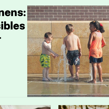
 nens:
sibles
r