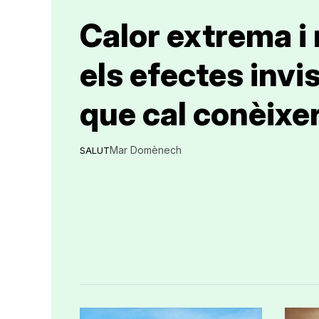
Calor extrema i
els efectes invi
que cal conèixe
Mar Domènech
SALUT