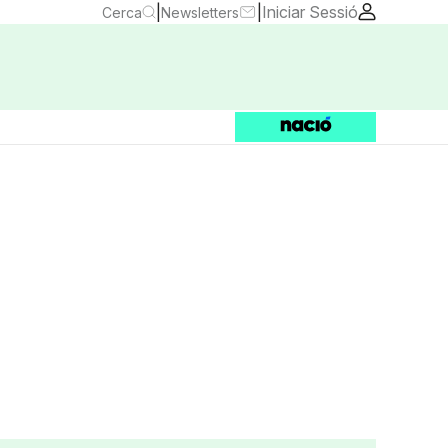
|
|
Iniciar Sessió
Cerca
Newsletters