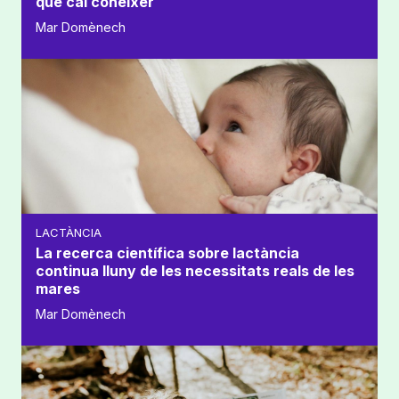
que cal conèixer
Mar Domènech
LACTÀNCIA
La recerca científica sobre lactància
continua lluny de les necessitats reals de les
mares
Mar Domènech