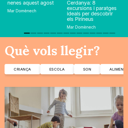
nenes aquest agost
Cerdanya: 8
excursions i paratges
Mar Domènech
ideals per descobrir
els Pirineus
Mar Domènech
Què vols llegir?
CRIANÇA
ESCOLA
SON
ALIMENT