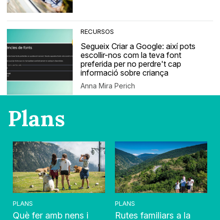
RECURSOS
Segueix Criar a Google: així pots
escollir-nos com la teva font
preferida per no perdre't cap
informació sobre criança
Anna Mira Perich
Plans
PLANS
PLANS
Què fer amb nens i
Rutes familiars a la