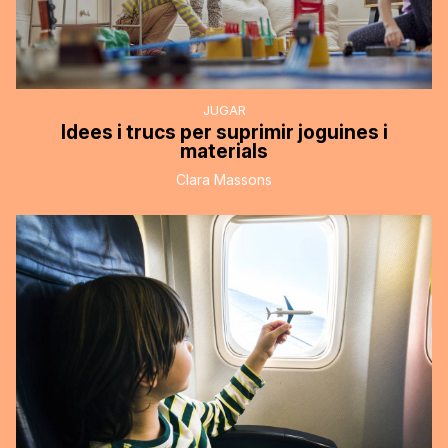
JUGAR
Idees i trucs per suprimir joguines i
materials
Clara Massons