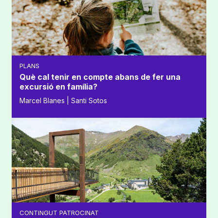
PLANS
Què cal tenir en compte abans de fer una
excursió en família?
Marcel Blanes | Santi Sotos
CONTINGUT PATROCINAT