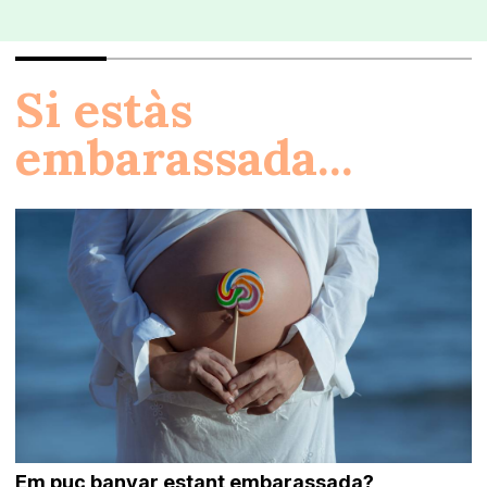
Si estàs
embarassada...
Em puc banyar estant embarassada?