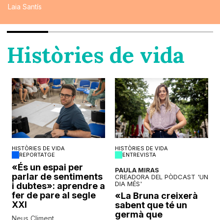
Laia Santís
Històries de vida
HISTÒRIES DE VIDA
HISTÒRIES DE VIDA
REPORTATGE
ENTREVISTA
o
«És un espai per
PAULA MIRAS
parlar de sentiments
CREADORA DEL PÒDCAST 'UN
DIA MÉS'
i dubtes»: aprendre a
fer de pare al segle
«La Bruna creixerà
XXI
sabent que té un
germà que
Neus Climent