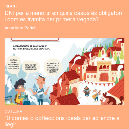
INFANT
DNI per a menors: en quins casos és obligatori
i com es tramita per primera vegada?
Anna Mira Perich
CUTLURA
10 contes o col·leccions ideals per aprendre a
llegir