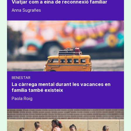
Viatjar com a eina de reconnexió familiar
Anna Sugrañes
BENESTAR
La càrrega mental durant les vacances en
família també existeix
Paola Roig