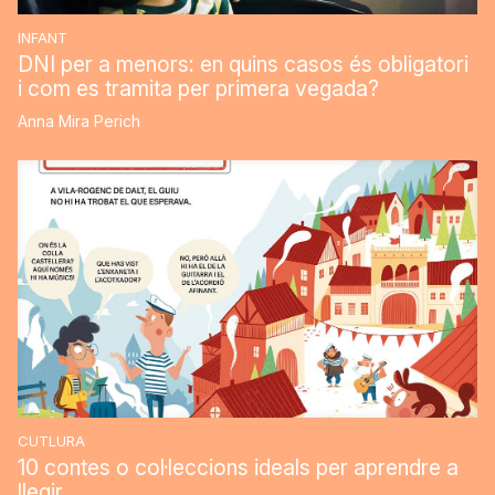
INFANT
DNI per a menors: en quins casos és obligatori
i com es tramita per primera vegada?
Anna Mira Perich
CUTLURA
10 contes o col·leccions ideals per aprendre a
llegir