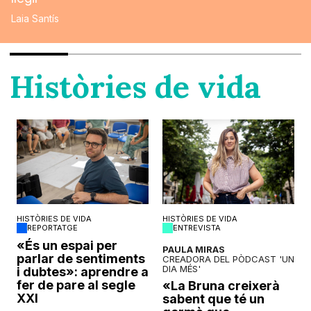
Laia Santís
Històries de vida
HISTÒRIES DE VIDA
HISTÒRIES DE VIDA
REPORTATGE
ENTREVISTA
o
«És un espai per
PAULA MIRAS
parlar de sentiments
CREADORA DEL PÒDCAST 'UN
DIA MÉS'
i dubtes»: aprendre a
fer de pare al segle
«La Bruna creixerà
XXI
sabent que té un