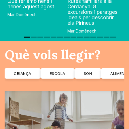
Què fer amb nens i
Rutes familiars a la
nenes aquest agost
Cerdanya: 8
excursions i paratges
Mar Domènech
ideals per descobrir
els Pirineus
Mar Domènech
Què vols llegir?
CRIANÇA
ESCOLA
SON
ALIMENT