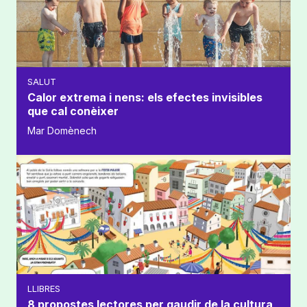
SALUT
Calor extrema i nens: els efectes invisibles
que cal conèixer
Mar Domènech
LLIBRES
8 propostes lectores per gaudir de la cultura