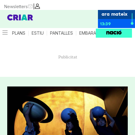
|
Newsletters
ara mateix
13:39
PLANS
ESTIU
PANTALLES
EMBARÀS
CRIANÇA
ES