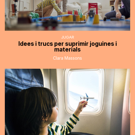
JUGAR
Idees i trucs per suprimir joguines i
materials
Clara Massons