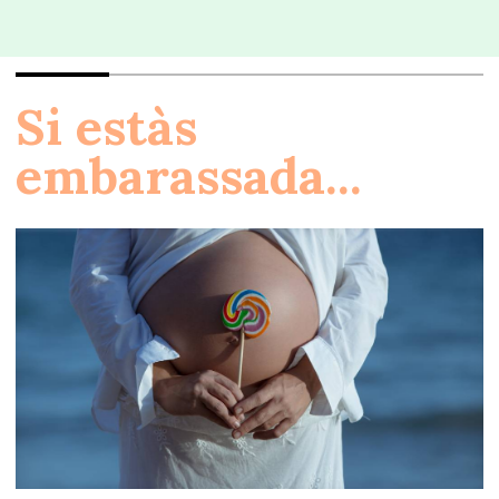
Si estàs
embarassada...