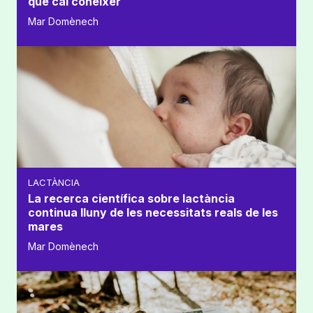
que cal conèixer
Mar Domènech
LACTÀNCIA
La recerca científica sobre lactància
continua lluny de les necessitats reals de les
mares
Mar Domènech