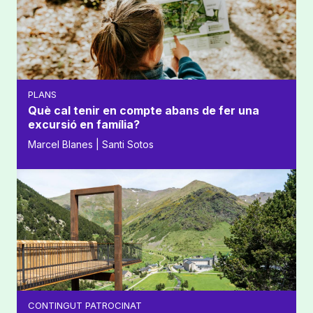
PLANS
Què cal tenir en compte abans de fer una
excursió en família?
Marcel Blanes | Santi Sotos
CONTINGUT PATROCINAT