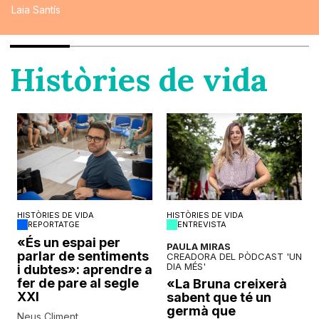
Laia Santís
Històries de vida
HISTÒRIES DE VIDA
HISTÒRIES DE VIDA
REPORTATGE
ENTREVISTA
o
«És un espai per
PAULA MIRAS
parlar de sentiments
CREADORA DEL PÒDCAST 'UN
DIA MÉS'
i dubtes»: aprendre a
fer de pare al segle
«La Bruna creixerà
XXI
sabent que té un
germà que
Neus Climent