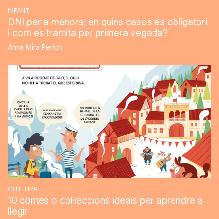
INFANT
DNI per a menors: en quins casos és obligatori
i com es tramita per primera vegada?
Anna Mira Perich
CUTLURA
10 contes o col·leccions ideals per aprendre a
llegir