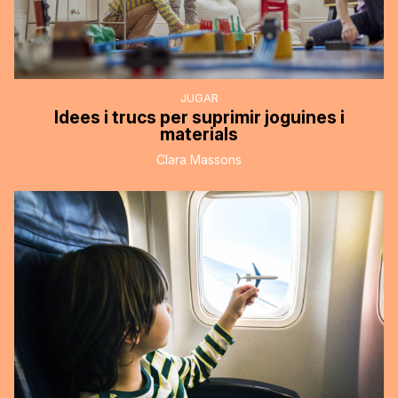
JUGAR
Idees i trucs per suprimir joguines i
materials
Clara Massons