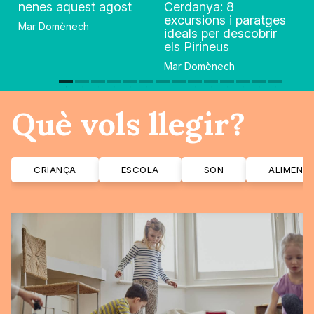
nenes aquest agost
Cerdanya: 8
excursions i paratges
Mar Domènech
ideals per descobrir
els Pirineus
Mar Domènech
Què vols llegir?
CRIANÇA
ESCOLA
SON
ALIMENT