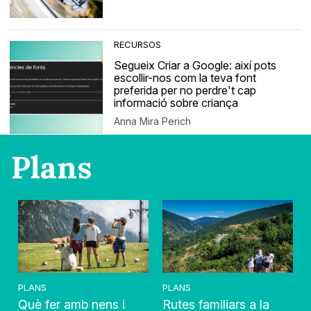
RECURSOS
Segueix Criar a Google: així pots
escollir-nos com la teva font
preferida per no perdre't cap
informació sobre criança
Anna Mira Perich
Plans
PLANS
PLANS
Què fer amb nens i
Rutes familiars a la