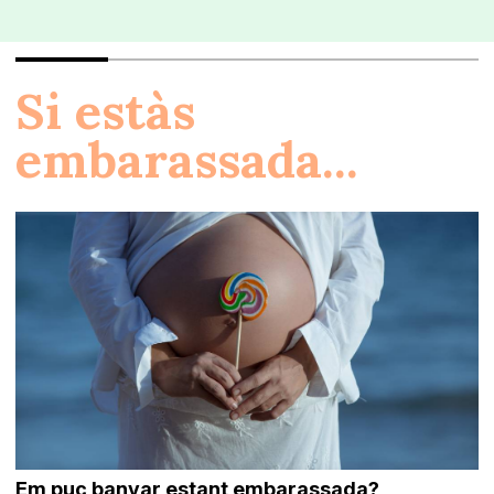
Si estàs
embarassada...
Em puc banyar estant embarassada?