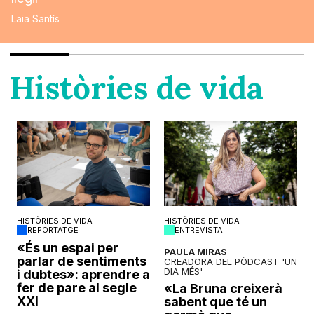
Laia Santís
Històries de vida
HISTÒRIES DE VIDA
HISTÒRIES DE VIDA
REPORTATGE
ENTREVISTA
o
«És un espai per
PAULA MIRAS
parlar de sentiments
CREADORA DEL PÒDCAST 'UN
DIA MÉS'
i dubtes»: aprendre a
fer de pare al segle
«La Bruna creixerà
XXI
sabent que té un