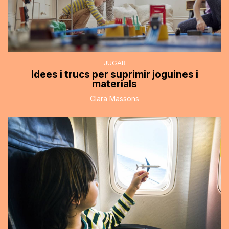
JUGAR
Idees i trucs per suprimir joguines i
materials
Clara Massons