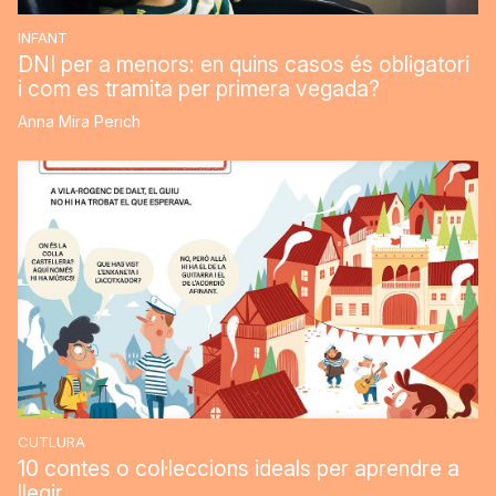
INFANT
DNI per a menors: en quins casos és obligatori
i com es tramita per primera vegada?
Anna Mira Perich
CUTLURA
10 contes o col·leccions ideals per aprendre a
llegir