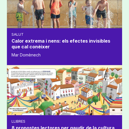
SALUT
Calor extrema i nens: els efectes invisibles
que cal conèixer
Mar Domènech
LLIBRES
8 propostes lectores per gaudir de la cultura