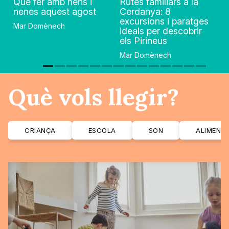
Què fer amb nens i
Rutes familiars a la
nenes aquest agost
Cerdanya: 8
excursions i paratges
Mar Domènech
ideals per descobrir
els Pirineus
Mar Domènech
Què vols llegir?
CRIANÇA
ESCOLA
SON
ALIMENT