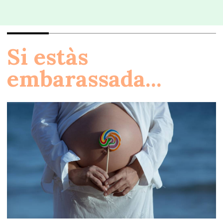
Si estàs
embarassada...