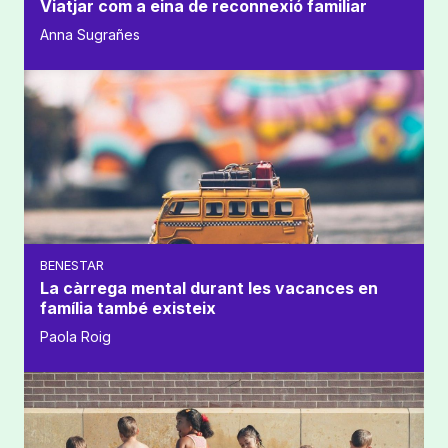
Viatjar com a eina de reconnexió familiar
Anna Sugrañes
BENESTAR
La càrrega mental durant les vacances en
família també existeix
Paola Roig